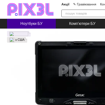
Перейти до основного контенту
Акції
✎ Гравіювання
Ко
Про нас
Блог
Співпра
Ноутбуки БУ
Комп'ютери БУ
з США