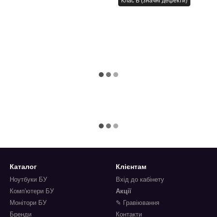
Клас B (значні дефекти)
Каталог
Клієнтам
Ноутбуки БУ
Вхід до кабінету
Комп'ютери БУ
Акції
Монітори БУ
✎ Гравіювання
Бренди
Контакти