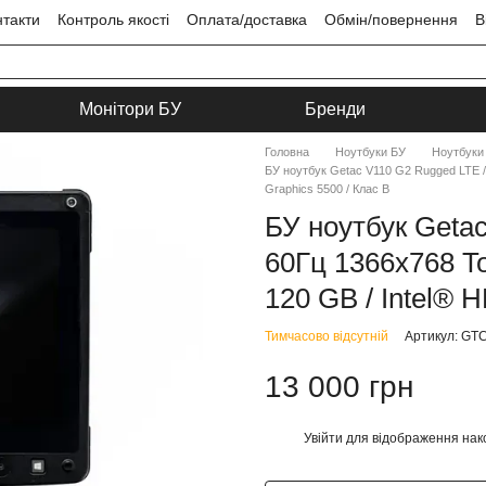
нтакти
Контроль якості
Оплата/доставка
Обмін/повернення
В
ця
Угода користувача
Монітори БУ
Бренди
Головна
Ноутбуки БУ
Ноутбуки
БУ ноутбук Getac V110 G2 Rugged LTE / 
Graphics 5500 / Клас B
БУ ноутбук Getac
60Гц 1366x768 To
120 GB / Intel® 
Тимчасово відсутній
Артикул: G
13 000 грн
Увійти
для відображення нак
%