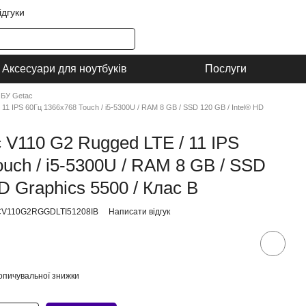
ідгуки
Аксесуари для ноутбуків
Послуги
 БУ Getac
11 IPS 60Гц 1366x768 Touch / i5-5300U / RAM 8 GB / SSD 120 GB / Intel® HD
 V110 G2 Rugged LTE / 11 IPS
uch / i5-5300U / RAM 8 GB / SSD
HD Graphics 5500 / Клас B
TCV110G2RGGDLTI51208IB
Написати відгук
опичувальної знижки