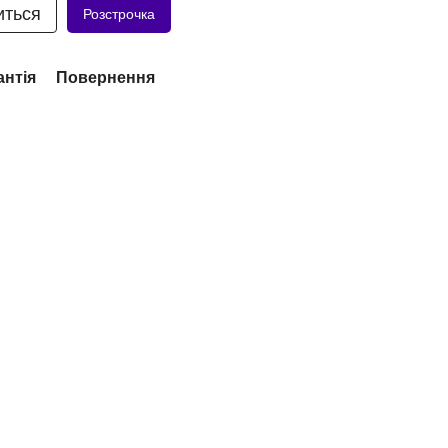
иться
Розстрочка
антія
Повернення