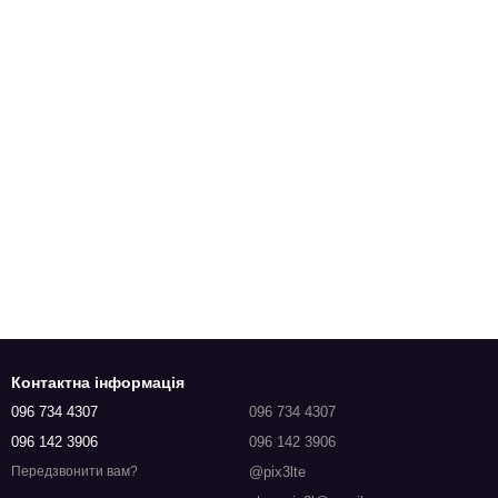
Контактна інформація
096 734 4307
096 734 4307
096 142 3906
096 142 3906
@pix3lte
Передзвонити вам?