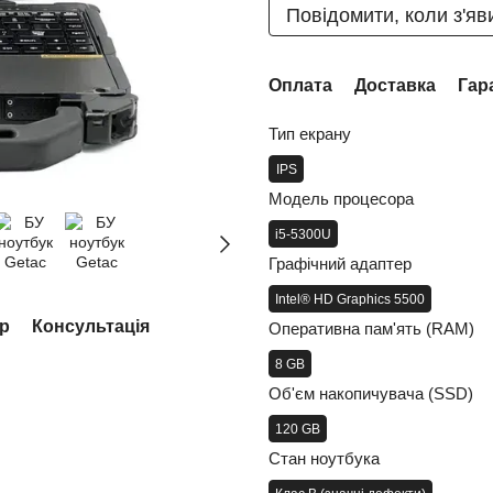
Повідомити, коли з'яв
Оплата
Доставка
Гар
Тип екрану
IPS
Модель процесора
i5-5300U
Графічний адаптер
Intel® HD Graphics 5500
ар
Консультація
Оперативна пам'ять (RAM)
8 GB
Об'єм накопичувача (SSD)
120 GB
Стан ноутбука