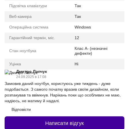
Підсвітка клавіатури
Так
Веб-камера
Так
Операційна система
Windows
Гарантійний термін, міс.
12
Клас A- (незначні
Стан ноутбука
дефекти)
Уцінка
Ні
Дмитро Лапчук
24.09.2025 в 17:08
Замовив даний ноутбук, користуюсь уже тиждень - дуже
подобається. З самого початку вразив своїм дизайном, коли
розпакував та ввімкнув. Нарікань поки що особливих не маю,
надіюсь, не матиму й надалі.
Відповісти
Написати відгук