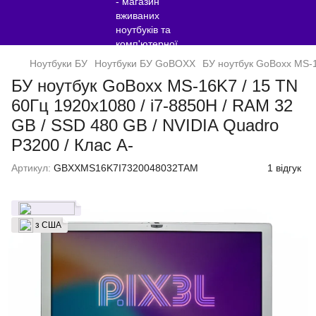
Ноутбуки БУ
Ноутбуки БУ GoBOXX
БУ ноутбук GoBoxx MS-1
БУ ноутбук GoBoxx MS-16K7 / 15 TN
60Гц 1920x1080 / i7-8850H / RAM 32
GB / SSD 480 GB / NVIDIA Quadro
P3200 / Клас A-
Артикул:
GBXXMS16K7I7320048032TAM
1 відгук
з США