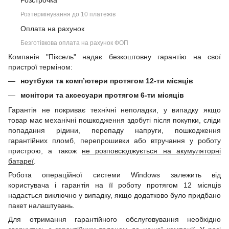
Розстрочка
Розтермінування до 10 платежів
Оплата на рахунок
Безготівкова оплата на рахунок ФОП
Компанія "Піксель" надає безкоштовну гарантію на свої
пристрої терміном:
ноутбуки та комп’ютери протягом 12-ти місяців
монітори та аксесуари протягом 6-ти місяців
Гарантія не покриває технічні неполадки, у випадку якщо
товар має механічні пошкодження здобуті після покупки, сліди
попадання рідини, перепаду напруги, пошкодження
гарантійних пломб, перепрошивки або втручання у роботу
пристрою, а також
не розповсюджується на акумуляторні
батареї
.
Робота операційної системи Windows залежить від
користувача і гарантія на її роботу протягом 12 місяців
надається виключно у випадку, якщо додатково було придбано
пакет налаштувань.
Для отримання гарантійного обслуговування необхідно