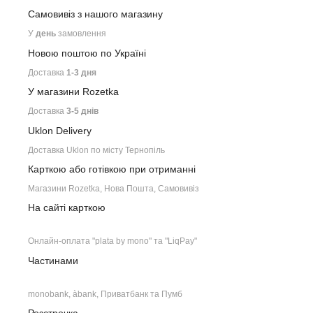
Самовивіз з нашого
магазину
У
день
замовлення
Новою поштою по Україні
Доставка
1-3 дня
У магазини Rozetka
Доставка
3-5 днів
Uklon Delivery
Доставка Uklon по місту Тернопіль
Карткою або готівкою при отриманні
Магазини Rozetka, Нова Пошта, Самовивіз
На сайті карткою
Онлайн-оплата "plata by mono" та "LiqPay"
Частинами
monobank, àbank, Приватбанк та Пумб