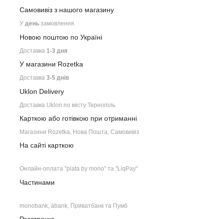
Самовивіз з нашого
магазину
У
день
замовлення
Новою поштою по Україні
Доставка
1-3 дня
У магазини Rozetka
Доставка
3-5 днів
Uklon Delivery
Доставка Uklon по місту Тернопіль
Карткою або готівкою при отриманні
Магазини Rozetka, Нова Пошта, Самовивіз
На сайті карткою
Онлайн-оплата "plata by mono" та "LiqPay"
Частинами
monobank, àbank, Приватбанк та Пумб