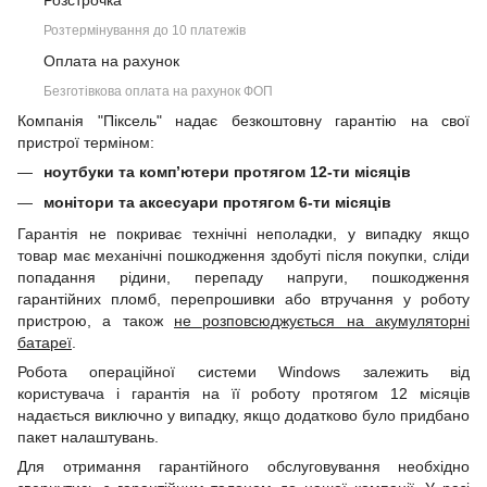
Розстрочка
Розтермінування до 10 платежів
Оплата на рахунок
Безготівкова оплата на рахунок ФОП
Компанія "Піксель" надає безкоштовну гарантію на свої
пристрої терміном:
ноутбуки та комп’ютери протягом 12-ти місяців
монітори та аксесуари протягом 6-ти місяців
Гарантія не покриває технічні неполадки, у випадку якщо
товар має механічні пошкодження здобуті після покупки, сліди
попадання рідини, перепаду напруги, пошкодження
гарантійних пломб, перепрошивки або втручання у роботу
пристрою, а також
не розповсюджується на акумуляторні
батареї
.
Робота операційної системи Windows залежить від
користувача і гарантія на її роботу протягом 12 місяців
надається виключно у випадку, якщо додатково було придбано
пакет налаштувань.
Для отримання гарантійного обслуговування необхідно