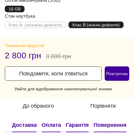
Об'єм накопичувача (SSD)
16 GB
Стан ноутбука
Клас A- (незначні дефекти)
Клас B (значні дефекти)
Тимчасово відсутній
2 800 грн
3 000 грн
Повідомити, коли з'явиться
Розстрочка
Увійти
для відображення накопичувальної знижки
%
До обраного
Порівняти
Доставка
Оплата
Гарантія
Повернення