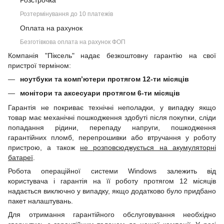
Розстрочка
Розтермінування до 10 платежів
Оплата на рахунок
Безготівкова оплата на рахунок ФОП
Компанія "Піксель" надає безкоштовну гарантію на свої
пристрої терміном:
ноутбуки та комп’ютери протягом 12-ти місяців
монітори та аксесуари протягом 6-ти місяців
Гарантія не покриває технічні неполадки, у випадку якщо
товар має механічні пошкодження здобуті після покупки, сліди
попадання рідини, перепаду напруги, пошкодження
гарантійних пломб, перепрошивки або втручання у роботу
пристрою, а також
не розповсюджується на акумуляторні
батареї
.
Робота операційної системи Windows залежить від
користувача і гарантія на її роботу протягом 12 місяців
надається виключно у випадку, якщо додатково було придбано
пакет налаштувань.
Для отримання гарантійного обслуговування необхідно