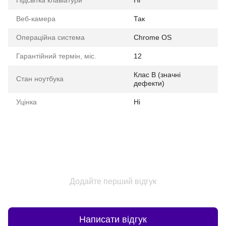
Підсвітка клавіатури
Ні
Веб-камера
Так
Операційна система
Chrome OS
Гарантійний термін, міс.
12
Клас B (значні
Стан ноутбука
дефекти)
Уцінка
Ні
Додайте перший відгук
Написати відгук