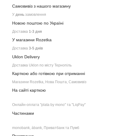
Самовивіз з нашого
магазину
У
день
замовлення
Новою поштою по Україні
Доставка
1-3 дня
У магазини Rozetka
Доставка
3-5 днів
Uklon Delivery
Доставка Uklon по місту Тернопіль
Карткою або готівкою при отриманні
Магазини Rozetka, Нова Пошта, Самовивіз
На сайті карткою
Онлайн-оплата "plata by mono" та "LiqPay"
Частинами
monobank, àbank, Приватбанк та Пумб