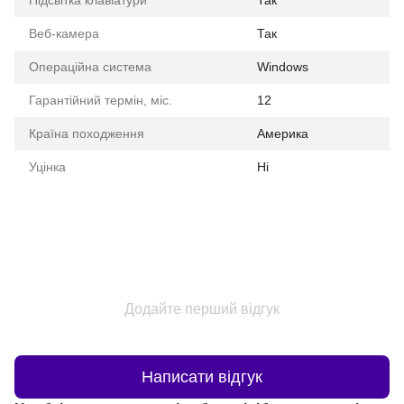
Підсвітка клавіатури
Так
Веб-камера
Так
Операційна система
Windows
Гарантійний термін, міс.
12
Країна походження
Америка
Уцінка
Ні
Додайте перший відгук
Написати відгук