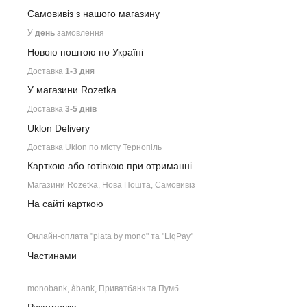
Самовивіз з нашого
магазину
У
день
замовлення
Новою поштою по Україні
Доставка
1-3 дня
У магазини Rozetka
Доставка
3-5 днів
Uklon Delivery
Доставка Uklon по місту Тернопіль
Карткою або готівкою при отриманні
Магазини Rozetka, Нова Пошта, Самовивіз
На сайті карткою
Онлайн-оплата "plata by mono" та "LiqPay"
Частинами
monobank, àbank, Приватбанк та Пумб