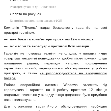
Розстрочка
Розтермінування до 10 платежів
Оплата на рахунок
Безготівкова оплата на рахунок ФОП
Компанія "Піксель" надає безкоштовну гарантію на свої
пристрої терміном:
ноутбуки та комп’ютери протягом 12-ти місяців
монітори та аксесуари протягом 6-ти місяців
Гарантія не покриває технічні неполадки, у випадку якщо
товар має механічні пошкодження здобуті після покупки, сліди
попадання рідини, перепаду напруги, пошкодження
гарантійних пломб, перепрошивки або втручання у роботу
пристрою, а також
не розповсюджується на акумуляторні
батареї
.
Робота операційної системи Windows залежить від
користувача і гарантія на її роботу протягом 12 місяців
надається виключно у випадку, якщо додатково було придбано
пакет налаштувань.
Для отримання гарантійного обслуговування необхідно