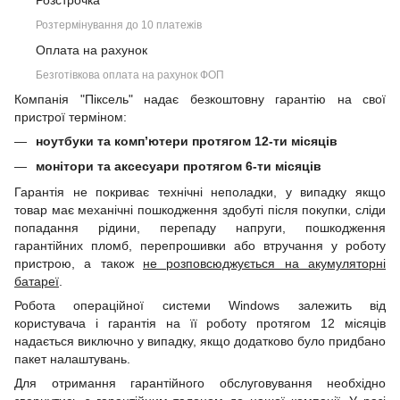
Розстрочка
Розтермінування до 10 платежів
Оплата на рахунок
Безготівкова оплата на рахунок ФОП
Компанія "Піксель" надає безкоштовну гарантію на свої
пристрої терміном:
ноутбуки та комп’ютери протягом 12-ти місяців
монітори та аксесуари протягом 6-ти місяців
Гарантія не покриває технічні неполадки, у випадку якщо
товар має механічні пошкодження здобуті після покупки, сліди
попадання рідини, перепаду напруги, пошкодження
гарантійних пломб, перепрошивки або втручання у роботу
пристрою, а також
не розповсюджується на акумуляторні
батареї
.
Робота операційної системи Windows залежить від
користувача і гарантія на її роботу протягом 12 місяців
надається виключно у випадку, якщо додатково було придбано
пакет налаштувань.
Для отримання гарантійного обслуговування необхідно