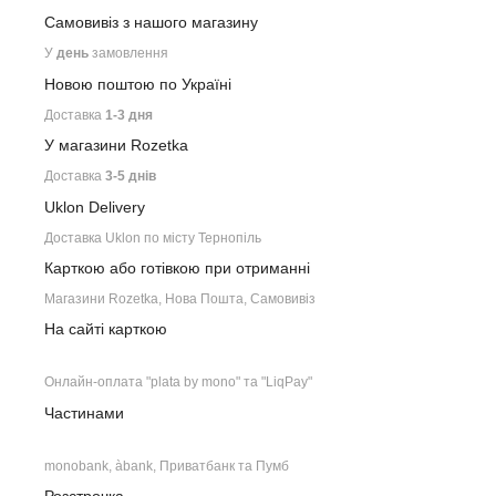
Самовивіз з нашого
магазину
У
день
замовлення
Новою поштою по Україні
Доставка
1-3 дня
У магазини Rozetka
Доставка
3-5 днів
Uklon Delivery
Доставка Uklon по місту Тернопіль
Карткою або готівкою при отриманні
Магазини Rozetka, Нова Пошта, Самовивіз
На сайті карткою
Онлайн-оплата "plata by mono" та "LiqPay"
Частинами
monobank, àbank, Приватбанк та Пумб