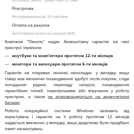
monobank, àbank, Приватбанк та Пумб
Розстрочка
Розтермінування до 10 платежів
Оплата на рахунок
Безготівкова оплата на рахунок ФОП
Компанія "Піксель" надає безкоштовну гарантію на свої
пристрої терміном:
ноутбуки та комп’ютери протягом 12-ти місяців
монітори та аксесуари протягом 6-ти місяців
Гарантія не покриває технічні неполадки, у випадку якщо
товар має механічні пошкодження здобуті після покупки, сліди
попадання рідини, перепаду напруги, пошкодження
гарантійних пломб, перепрошивки або втручання у роботу
пристрою, а також
не розповсюджується на акумуляторні
батареї
.
Робота операційної системи Windows залежить від
користувача і гарантія на її роботу протягом 12 місяців
надається виключно у випадку, якщо додатково було придбано
пакет налаштувань.