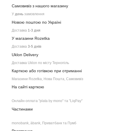
Самовивіз з нашого
магазину
У
день
замовлення
Новою поштою по Україні
Доставка
1-3 дня
У магазини Rozetka
Доставка
3-5 днів
Uklon Delivery
Доставка Uklon по місту Тернопіль
Карткою або готівкою при отриманні
Магазини Rozetka, Нова Пошта, Самовивіз
На сайті карткою
Онлайн-оплата "plata by mono" та "LiqPay"
Частинами
monobank, àbank, Приватбанк та Пумб