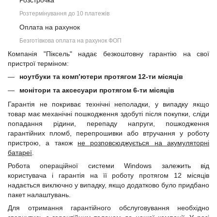
Розстрочка
Розтермінування до 10 платежів
Оплата на рахунок
Безготівкова оплата на рахунок ФОП
Компанія "Піксель" надає безкоштовну гарантію на свої
пристрої терміном:
ноутбуки та комп’ютери протягом 12-ти місяців
монітори та аксесуари протягом 6-ти місяців
Гарантія не покриває технічні неполадки, у випадку якщо
товар має механічні пошкодження здобуті після покупки, сліди
попадання рідини, перепаду напруги, пошкодження
гарантійних пломб, перепрошивки або втручання у роботу
пристрою, а також
не розповсюджується на акумуляторні
батареї
.
Робота операційної системи Windows залежить від
користувача і гарантія на її роботу протягом 12 місяців
надається виключно у випадку, якщо додатково було придбано
пакет налаштувань.
Для отримання гарантійного обслуговування необхідно