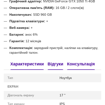
Графічний адаптер:
NVIDIA GeForce GTX 1050 Ti 4GB
Оперативна пам'ять (RAM):
16 GB / 2 слоти(ів)
Накопичувач:
SSD 960 GB
Підсвітка клавіатури:
+
Веб-камера:
+
Батарея:
знос 6%
Гарантія:
12 місяців
Комплектація:
зарядний пристрій, наліпки на клавіатуру,
гарантійний талон.
Характеристики
Відгуки
Консультація
Тип
Ноутбук
ЕКРАН
Діагональ екрану
17 "
Тип екрану
IPS