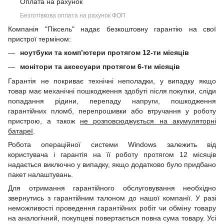
Оплата на рахунок
Безготівкова оплата на рахунок ФОП
Компанія "Піксель" надає безкоштовну гарантію на свої
пристрої терміном:
ноутбуки та комп’ютери протягом 12-ти місяців
монітори та аксесуари протягом 6-ти місяців
Гарантія не покриває технічні неполадки, у випадку якщо
товар має механічні пошкодження здобуті після покупки, сліди
попадання рідини, перепаду напруги, пошкодження
гарантійних пломб, перепрошивки або втручання у роботу
пристрою, а також
не розповсюджується на акумуляторні
батареї
.
Робота операційної системи Windows залежить від
користувача і гарантія на її роботу протягом 12 місяців
надається виключно у випадку, якщо додатково було придбано
пакет налаштувань.
Для отримання гарантійного обслуговування необхідно
звернутись з гарантійним талоном до нашої компанії. У разі
неможливості проведення гарантійних робіт чи обміну товару
на аналогічний, покупцеві повертається повна сума товару. Усі