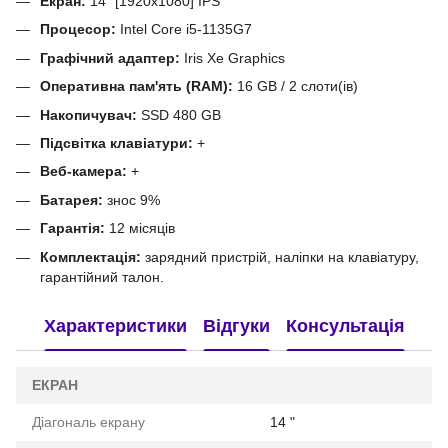
Екран:
14" [1920x1080] IPS
Процесор:
Intel Core i5-1135G7
Графічний адаптер:
Iris Xe Graphics
Оперативна пам'ять (RAM):
16 GB / 2 слоти(ів)
Накопичувач:
SSD 480 GB
Підсвітка клавіатури:
+
Веб-камера:
+
Батарея:
знос 9%
Гарантія:
12 місяців
Комплектація:
зарядний пристрій, наліпки на клавіатуру,
гарантійний талон.
Характеристики
Відгуки
Консультація
ЕКРАН
Діагональ екрану
14 "