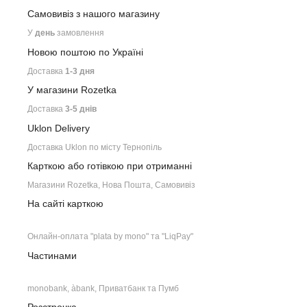
Самовивіз з нашого
магазину
У
день
замовлення
Новою поштою по Україні
Доставка
1-3 дня
У магазини Rozetka
Доставка
3-5 днів
Uklon Delivery
Доставка Uklon по місту Тернопіль
Карткою або готівкою при отриманні
Магазини Rozetka, Нова Пошта, Самовивіз
На сайті карткою
Онлайн-оплата "plata by mono" та "LiqPay"
Частинами
monobank, àbank, Приватбанк та Пумб