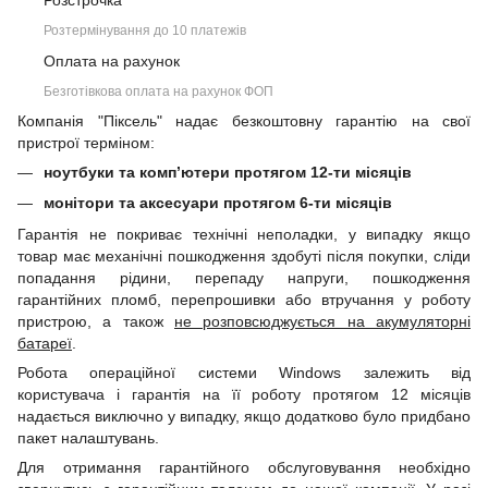
Розстрочка
Розтермінування до 10 платежів
Оплата на рахунок
Безготівкова оплата на рахунок ФОП
Компанія "Піксель" надає безкоштовну гарантію на свої
пристрої терміном:
ноутбуки та комп’ютери протягом 12-ти місяців
монітори та аксесуари протягом 6-ти місяців
Гарантія не покриває технічні неполадки, у випадку якщо
товар має механічні пошкодження здобуті після покупки, сліди
попадання рідини, перепаду напруги, пошкодження
гарантійних пломб, перепрошивки або втручання у роботу
пристрою, а також
не розповсюджується на акумуляторні
батареї
.
Робота операційної системи Windows залежить від
користувача і гарантія на її роботу протягом 12 місяців
надається виключно у випадку, якщо додатково було придбано
пакет налаштувань.
Для отримання гарантійного обслуговування необхідно