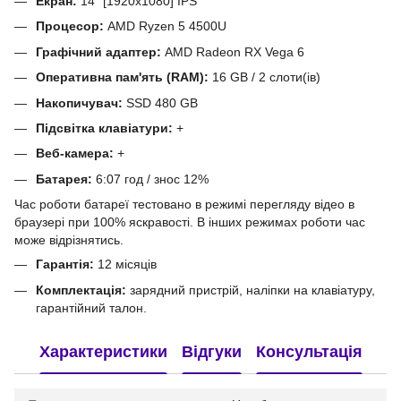
Екран:
14" [1920x1080] IPS
Процесор:
AMD Ryzen 5 4500U
Графічний адаптер:
AMD Radeon RX Vega 6
Оперативна пам'ять (RAM):
16 GB / 2 слоти(ів)
Накопичувач:
SSD 480 GB
Підсвітка клавіатури:
+
Веб-камера:
+
Батарея:
6:07 год / знос 12%
Час роботи батареї тестовано в режимі перегляду відео в
браузері при 100% яскравості. В інших режимах роботи час
може відрізнятись.
Гарантія:
12 місяців
Комплектація:
зарядний пристрій, наліпки на клавіатуру,
гарантійний талон.
Характеристики
Відгуки
Консультація