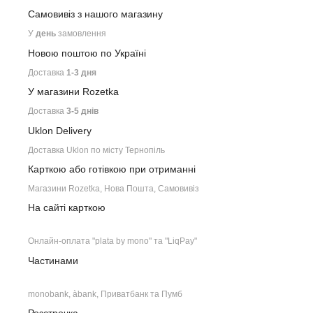
Самовивіз з нашого
магазину
У
день
замовлення
Новою поштою по Україні
Доставка
1-3 дня
У магазини Rozetka
Доставка
3-5 днів
Uklon Delivery
Доставка Uklon по місту Тернопіль
Карткою або готівкою при отриманні
Магазини Rozetka, Нова Пошта, Самовивіз
На сайті карткою
Онлайн-оплата "plata by mono" та "LiqPay"
Частинами
monobank, àbank, Приватбанк та Пумб