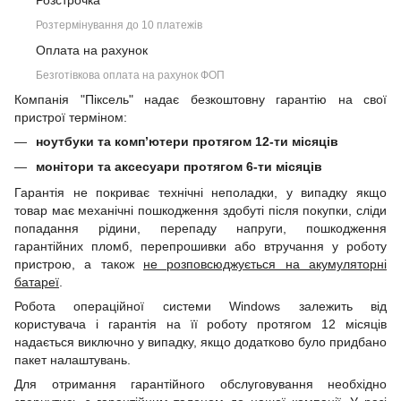
Розстрочка
Розтермінування до 10 платежів
Оплата на рахунок
Безготівкова оплата на рахунок ФОП
Компанія "Піксель" надає безкоштовну гарантію на свої
пристрої терміном:
ноутбуки та комп’ютери протягом 12-ти місяців
монітори та аксесуари протягом 6-ти місяців
Гарантія не покриває технічні неполадки, у випадку якщо
товар має механічні пошкодження здобуті після покупки, сліди
попадання рідини, перепаду напруги, пошкодження
гарантійних пломб, перепрошивки або втручання у роботу
пристрою, а також
не розповсюджується на акумуляторні
батареї
.
Робота операційної системи Windows залежить від
користувача і гарантія на її роботу протягом 12 місяців
надається виключно у випадку, якщо додатково було придбано
пакет налаштувань.
Для отримання гарантійного обслуговування необхідно