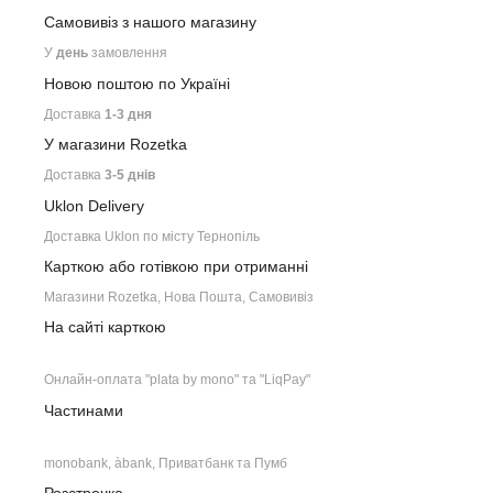
Самовивіз з нашого
магазину
У
день
замовлення
Новою поштою по Україні
Доставка
1-3 дня
У магазини Rozetka
Доставка
3-5 днів
Uklon Delivery
Доставка Uklon по місту Тернопіль
Карткою або готівкою при отриманні
Магазини Rozetka, Нова Пошта, Самовивіз
На сайті карткою
Онлайн-оплата "plata by mono" та "LiqPay"
Частинами
monobank, àbank, Приватбанк та Пумб