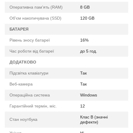
Оперативна пам'ять (RAM)
8 GB
Об'єм накопичувача (SSD)
120 GB
БАТАРЕЯ
Рівень зносу батареї
16%
Час роботи від батареї
до 5 год.
ДОДАТКОВО
Підсвітка клавіатури
Так
Веб-камера
Так
Операційна система
Windows
Гарантійний термін, міс.
12
Клас B (значні
Стан ноутбука
дефекти)
Уцінка
Ні