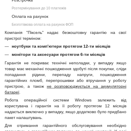
Розстрочка
Розтермінування до 10 платежів
Оплата на рахунок
Безготівкова оплата на рахунок ФОП
Компанія "Піксель" надає безкоштовну гарантію на свої
пристрої терміном:
ноутбуки та комп’ютери протягом 12-ти місяців
монітори та аксесуари протягом 6-ти місяців
Гарантія не покриває технічні неполадки, у випадку якщо
товар має механічні пошкодження здобуті після покупки, сліди
попадання рідини, перепаду напруги, пошкодження
гарантійних пломб, перепрошивки або втручання у роботу
пристрою, а також
не розповсюджується на акумуляторні
батареї
.
Робота операційної системи Windows залежить від
користувача і гарантія на її роботу протягом 12 місяців
надається виключно у випадку, якщо додатково було придбано
пакет налаштувань.
Для отримання гарантійного обслуговування необхідно