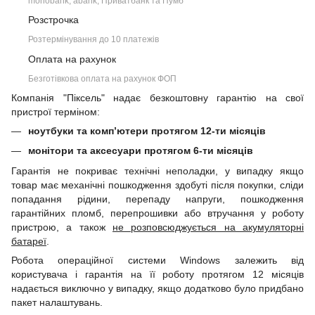
monobank, àbank, Приватбанк та Пумб
Розстрочка
Розтермінування до 10 платежів
Оплата на рахунок
Безготівкова оплата на рахунок ФОП
Компанія "Піксель" надає безкоштовну гарантію на свої
пристрої терміном:
ноутбуки та комп’ютери протягом 12-ти місяців
монітори та аксесуари протягом 6-ти місяців
Гарантія не покриває технічні неполадки, у випадку якщо
товар має механічні пошкодження здобуті після покупки, сліди
попадання рідини, перепаду напруги, пошкодження
гарантійних пломб, перепрошивки або втручання у роботу
пристрою, а також
не розповсюджується на акумуляторні
батареї
.
Робота операційної системи Windows залежить від
користувача і гарантія на її роботу протягом 12 місяців
надається виключно у випадку, якщо додатково було придбано
пакет налаштувань.