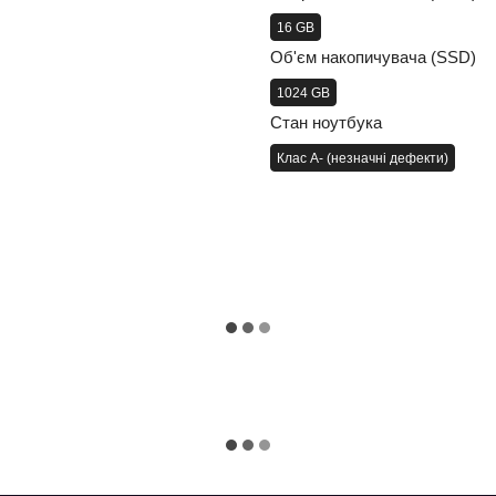
16 GB
Об'єм накопичувача (SSD)
1024 GB
Стан ноутбука
Клас A- (незначні дефекти)