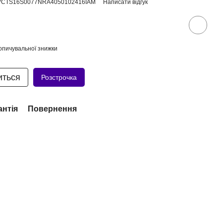
PVCTS16S0077NRA4050102416IAM
Написати відгук
опичувальної знижки
иться
Розстрочка
антія
Повернення