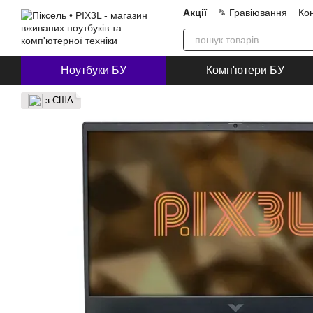
Перейти до основного контенту
Акції
✎ Гравіювання
Ко
Про нас
Блог
Співпра
Ноутбуки БУ
Комп'ютери БУ
з США