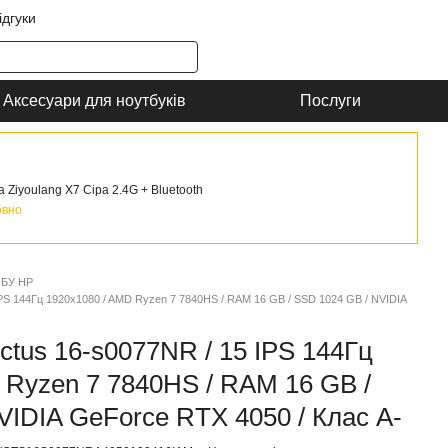
ідгуки
Аксесуари для ноутбуків
Послуги
Ziyoulang X7 Сіра 2.4G + Bluetooth
овно
 БУ HP
IPS 144Гц 1920x1080 / AMD Ryzen 7 7840HS / RAM 16 GB / SSD 1024 GB / NVIDIA
ctus 16-s0077NR / 15 IPS 144Гц
 Ryzen 7 7840HS / RAM 16 GB /
VIDIA GeForce RTX 4050 / Клас A-