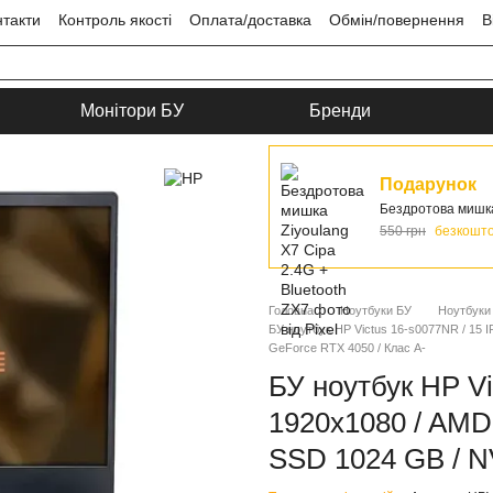
нтакти
Контроль якості
Оплата/доставка
Обмін/повернення
В
ця
Угода користувача
Монітори БУ
Бренди
Подарунок
Бездротова мишка 
550 грн
безкошт
Головна
Ноутбуки БУ
Ноутбуки
БУ ноутбук HP Victus 16-s0077NR / 15 
GeForce RTX 4050 / Клас A-
БУ ноутбук HP Vi
1920x1080 / AMD
SSD 1024 GB / N