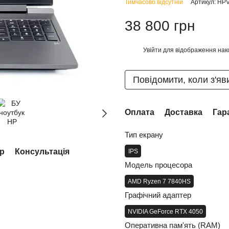
Тимчасово відсутній
Артикул: H
38 800 грн
Увійти
для відображення нак
%
Повідомити, коли з'яв
Оплата
Доставка
Гар
Тип екрану
ар
Консультація
IPS
Модель процесора
AMD Ryzen 7 7840HS
Графічний адаптер
NVIDIA GeForce RTX 4050
Оперативна пам'ять (RAM)