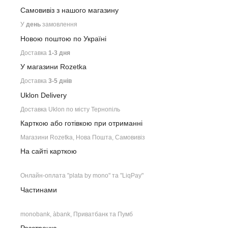
Самовивіз з нашого
магазину
У
день
замовлення
Новою поштою по Україні
Доставка
1-3 дня
У магазини Rozetka
Доставка
3-5 днів
Uklon Delivery
Доставка Uklon по місту Тернопіль
Карткою або готівкою при отриманні
Магазини Rozetka, Нова Пошта, Самовивіз
На сайті карткою
Онлайн-оплата "plata by mono" та "LiqPay"
Частинами
monobank, àbank, Приватбанк та Пумб