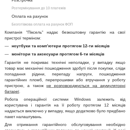
Розстрочка
Розтермінування до 10 платежів
Оплата на рахунок
Безготівкова оплата на рахунок ФОП
Компанія "Піксель" надає безкоштовну гарантію на свої
пристрої терміном:
ноутбуки та комп’ютери протягом 12-ти місяців
монітори та аксесуари протягом 6-ти місяців
Гарантія не покриває технічні неполадки, у випадку якщо
товар має механічні пошкодження здобуті після покупки, сліди
попадання рідини, перепаду напруги, пошкодження
гарантійних пломб, перепрошивки або втручання у роботу
пристрою, а також
не розповсюджується на акумуляторні
батареї
.
Робота операційної системи Windows залежить від
користувача і гарантія на її роботу протягом 12 місяців
надається виключно у випадку, якщо додатково було придбано
пакет налаштувань.
Для отримання гарантійного обслуговування необхідно