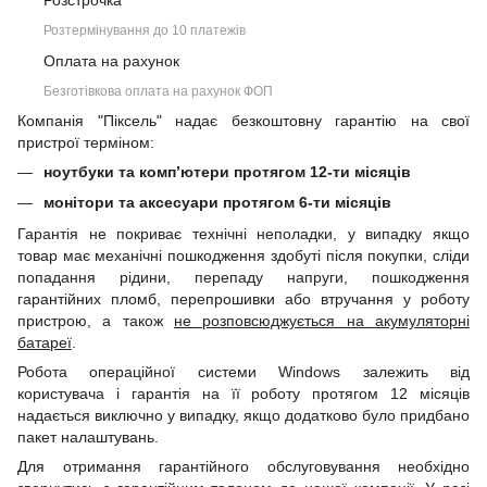
Розстрочка
Розтермінування до 10 платежів
Оплата на рахунок
Безготівкова оплата на рахунок ФОП
Компанія "Піксель" надає безкоштовну гарантію на свої
пристрої терміном:
ноутбуки та комп’ютери протягом 12-ти місяців
монітори та аксесуари протягом 6-ти місяців
Гарантія не покриває технічні неполадки, у випадку якщо
товар має механічні пошкодження здобуті після покупки, сліди
попадання рідини, перепаду напруги, пошкодження
гарантійних пломб, перепрошивки або втручання у роботу
пристрою, а також
не розповсюджується на акумуляторні
батареї
.
Робота операційної системи Windows залежить від
користувача і гарантія на її роботу протягом 12 місяців
надається виключно у випадку, якщо додатково було придбано
пакет налаштувань.
Для отримання гарантійного обслуговування необхідно