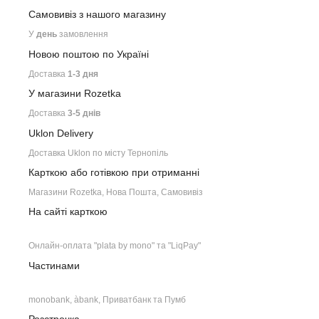
Самовивіз з нашого
магазину
У
день
замовлення
Новою поштою по Україні
Доставка
1-3 дня
У магазини Rozetka
Доставка
3-5 днів
Uklon Delivery
Доставка Uklon по місту Тернопіль
Карткою або готівкою при отриманні
Магазини Rozetka, Нова Пошта, Самовивіз
На сайті карткою
Онлайн-оплата "plata by mono" та "LiqPay"
Частинами
monobank, àbank, Приватбанк та Пумб