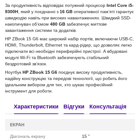
За продуктивність відповідає потужний процесор
Intel Core i5-
9300H
, який у поєднанні з
16 GB
оперативної пам’яті гарантує
швидкодію навіть при високих навантаженнях. Швидкий SSD-
накопичувач об’ємом
480 GB
забезпечує миттєве
завантаження системи та додатків.
HP ZBook 15 G6 має широкий набір портів, включаючи USB-C,
HDMI, Thunderbolt, Ethernet та кард-рідер, що дозволяє легко
підключати всі необхідні периферійні пристрої. А вбудовані
модулі Wi-Fi та Bluetooth забезпечують стабільний
бездротовий зв’язок.
Ноутбук
HP ZBook 15 G6
поєднує високу продуктивність,
надійну конструкцію та передові технології, що робить його
ідеальним вибором для тих, хто шукає професійний
інструмент для роботи.
Характеристики
Відгуки
Консультація
ЕКРАН
Діагональ екрану
15 "