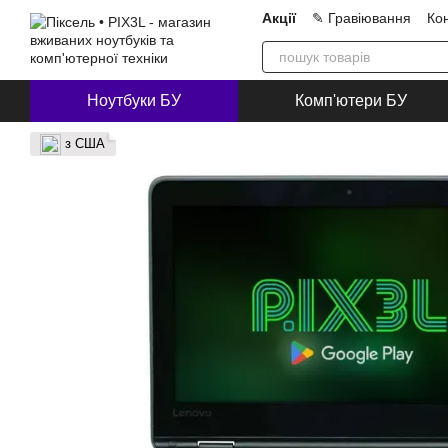
Перейти до основного контенту
Акції
✎ Гравіювання
Ко
Про нас
Блог
Співпра
Ноутбуки БУ
Комп'ютери БУ
з США