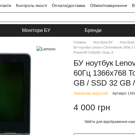
нтакти
Контроль якості
Оплата/доставка
Обмін/повернення
В
ця
Угода користувача
Монітори БУ
Бренди
Головна
Ноутбуки БУ
Ноутбуки
БУ ноутбук Lenovo Chromebook 300e 2 in
PowerVR GX6250 / Клас A
БУ ноутбук Lenov
60Гц 1366x768 T
GB / SSD 32 GB 
Тимчасово відсутній
Артикул: L
4 000 грн
Увійти
для відображення нак
%