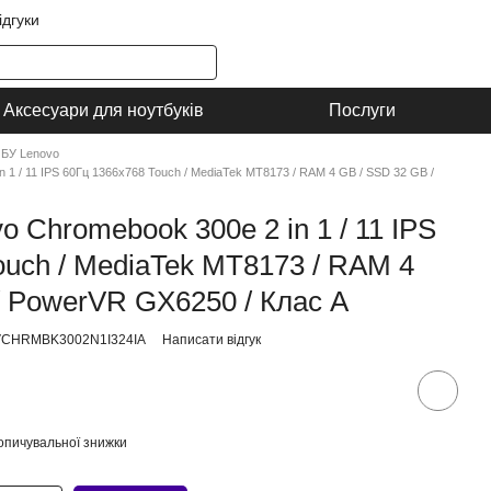
ідгуки
Аксесуари для ноутбуків
Послуги
 БУ Lenovo
 1 / 11 IPS 60Гц 1366x768 Touch / MediaTek MT8173 / RAM 4 GB / SSD 32 GB /
o Chromebook 300e 2 in 1 / 11 IPS
ouch / MediaTek MT8173 / RAM 4
/ PowerVR GX6250 / Клас A
NVCHRMBK3002N1I324IA
Написати відгук
опичувальної знижки