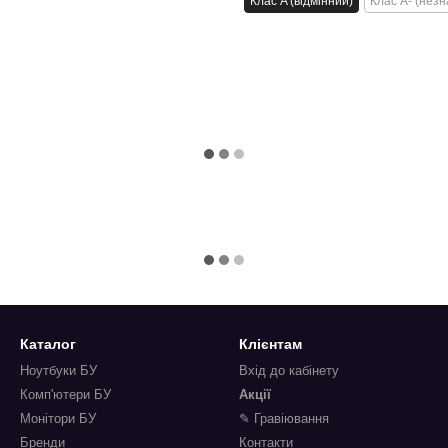
Клас A (відмінний)
Клас A- (незн
Каталог
Клієнтам
Ноутбуки БУ
Вхід до кабінету
Комп'ютери БУ
Акції
Монітори БУ
✎ Гравіювання
Бренди
Контакти