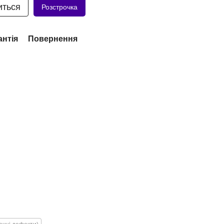
иться
Розстрочка
антія
Повернення