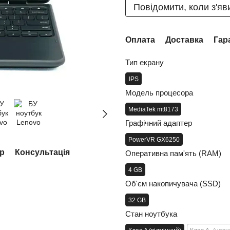
Повідомити, коли з'яв
Оплата
Доставка
Гар
Тип екрану
IPS
Модель процесора
MediaTek mt8173
Графічний адаптер
PowerVR GX6250
ар
Консультація
Оперативна пам'ять (RAM)
4 GB
Об'єм накопичувача (SSD)
32 GB
Стан ноутбука