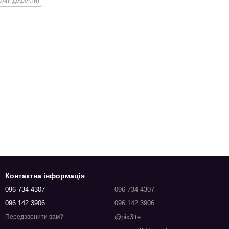
ачні дефекти)
Контактна інформація
096 734 4307
096 734 4307
096 142 3906
096 142 3906
@pix3lte
Передзвонити вам?