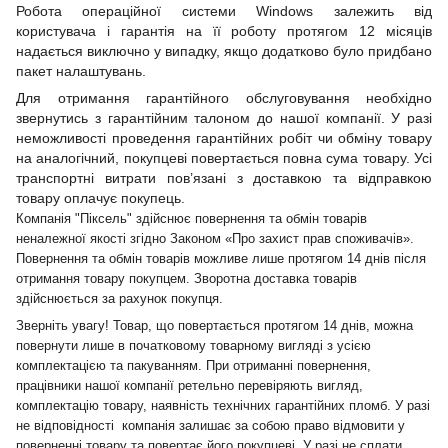
Робота операційної системи Windows залежить від
користувача і гарантія на її роботу протягом 12 місяців
надається виключно у випадку, якщо додатково було придбано
пакет налаштувань.
Для отримання гарантійного обслуговування необхідно
звернутись з гарантійним талоном до нашої компанії. У разі
неможливості проведення гарантійних робіт чи обміну товару
на аналогічний, покупцеві повертається повна сума товару. Усі
транспортні витрати пов’язані з доставкою та відправкою
товару оплачує покупець.
Компанія "Піксель" здійснює повернення та обмін товарів
неналежної якості згідно Законом «Про захист прав споживачів».
Повернення та обмін товарів можливе лише протягом 14 днів після
отримання товару покупцем. Зворотна доставка товарів
здійснюється за рахунок покупця.
Зверніть увагу! Товар, що повертається протягом 14 днів, можна
повернути лише в початковому товарному вигляді з усією
комплектацією та пакуванням. При отриманні повернення,
працівники нашої компанії ретельно перевіряють вигляд,
комплектацію товару, наявність технічних гарантійних пломб. У разі
не відповідності компанія залишає за собою право відмовити у
поверненні товару та повертає його покупцеві. У разі не сплати