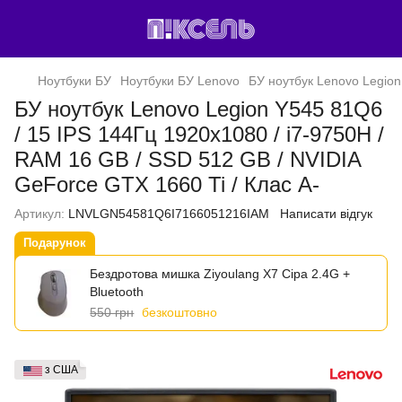
Ноутбуки БУ
Ноутбуки БУ Lenovo
БУ ноутбук Lenovo Legion
БУ ноутбук Lenovo Legion Y545 81Q6
/ 15 IPS 144Гц 1920x1080 / i7-9750H /
RAM 16 GB / SSD 512 GB / NVIDIA
GeForce GTX 1660 Ti / Клас A-
Артикул:
LNVLGN54581Q6I7166051216IAM
Написати відгук
Подарунок
Бездротова мишка Ziyoulang X7 Сіра 2.4G +
Bluetooth
550 грн
безкоштовно
з США