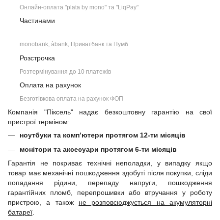
Онлайн-оплата "plata by mono" та "LiqPay"
Частинами
monobank, àbank, Приватбанк та Пумб
Розстрочка
Розтермінування до 10 платежів
Оплата на рахунок
Безготівкова оплата на рахунок ФОП
Компанія "Піксель" надає безкоштовну гарантію на свої
пристрої терміном:
ноутбуки та комп’ютери протягом 12-ти місяців
монітори та аксесуари протягом 6-ти місяців
Гарантія не покриває технічні неполадки, у випадку якщо
товар має механічні пошкодження здобуті після покупки, сліди
попадання рідини, перепаду напруги, пошкодження
гарантійних пломб, перепрошивки або втручання у роботу
пристрою, а також
не розповсюджується на акумуляторні
батареї
.