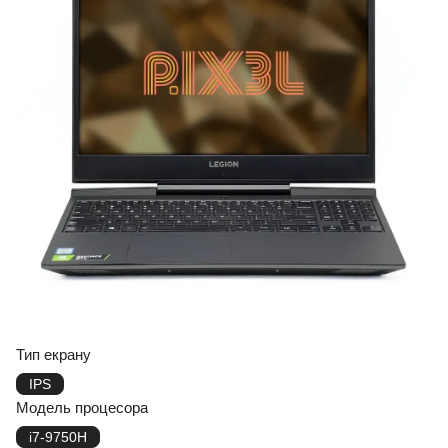
Тип екрану
IPS
Модель процесора
i7-9750H