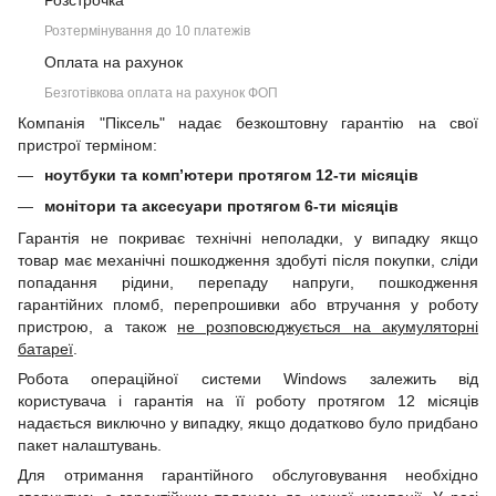
Розстрочка
Розтермінування до 10 платежів
Оплата на рахунок
Безготівкова оплата на рахунок ФОП
Компанія "Піксель" надає безкоштовну гарантію на свої
пристрої терміном:
ноутбуки та комп’ютери протягом 12-ти місяців
монітори та аксесуари протягом 6-ти місяців
Гарантія не покриває технічні неполадки, у випадку якщо
товар має механічні пошкодження здобуті після покупки, сліди
попадання рідини, перепаду напруги, пошкодження
гарантійних пломб, перепрошивки або втручання у роботу
пристрою, а також
не розповсюджується на акумуляторні
батареї
.
Робота операційної системи Windows залежить від
користувача і гарантія на її роботу протягом 12 місяців
надається виключно у випадку, якщо додатково було придбано
пакет налаштувань.
Для отримання гарантійного обслуговування необхідно