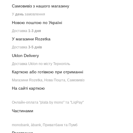
Самовивіз з нашого
магазину
У
день
замовлення
Новою поштою по Україні
Доставка
1-3 дня
У магазини Rozetka
Доставка
3-5 днів
Uklon Delivery
Доставка Uklon по місту Тернопіль
Карткою або готівкою при отриманні
Магазини Rozetka, Нова Пошта, Самовивіз
На сайті карткою
Онлайн-оплата "plata by mono" та "LiqPay"
Частинами
monobank, àbank, Приватбанк та Пумб