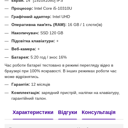
Екран:
14" [1920x1080] IPS
Процесор:
Intel Core i5-10310U
Графічний адаптер:
Intel UHD
Оперативна пам'ять (RAM):
16 GB / 1 слоти(ів)
Накопичувач:
SSD 120 GB
Підсвітка клавіатури:
+
Веб-камера:
+
Батарея:
5:20 год / знос 16%
Час роботи батареї тестовано в режимі перегляду відео в
браузері при 100% яскравості. В інших режимах роботи час
може відрізнятись.
Гарантія:
12 місяців
Комплектація:
зарядний пристрій, наліпки на клавіатуру,
гарантійний талон.
Характеристики
Відгуки
Консультація