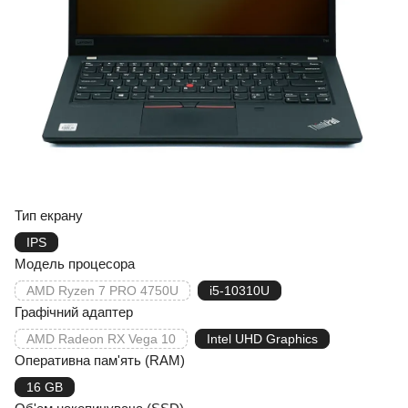
Тип екрану
IPS
Модель процесора
AMD Ryzen 7 PRO 4750U
i5-10310U
Графічний адаптер
AMD Radeon RX Vega 10
Intel UHD Graphics
Оперативна пам'ять (RAM)
16 GB