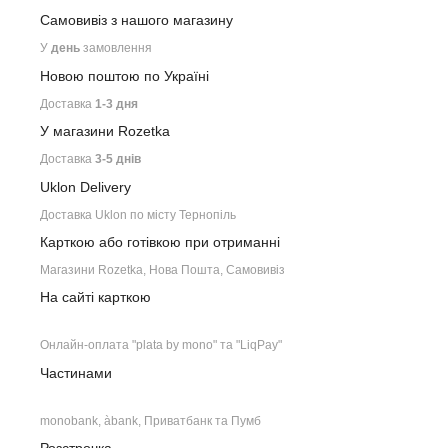
Самовивіз з нашого
магазину
У
день
замовлення
Новою поштою по Україні
Доставка
1-3 дня
У магазини Rozetka
Доставка
3-5 днів
Uklon Delivery
Доставка Uklon по місту Тернопіль
Карткою або готівкою при отриманні
Магазини Rozetka, Нова Пошта, Самовивіз
На сайті карткою
Онлайн-оплата "plata by mono" та "LiqPay"
Частинами
monobank, àbank, Приватбанк та Пумб