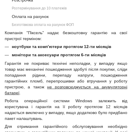
Розстрочка
Розтермінування до 10 платежів
Оплата на рахунок
Безготівкова оплата на рахунок ФОП
Компанія "Піксель" надає безкоштовну гарантію на свої
пристрої терміном:
ноутбуки та комп’ютери протягом 12-ти місяців
монітори та аксесуари протягом 6-ти місяців
Гарантія не покриває технічні неполадки, у випадку якщо
товар має механічні пошкодження здобуті після покупки, сліди
попадання рідини, перепаду напруги, пошкодження
гарантійних пломб, перепрошивки або втручання у роботу
пристрою, а також
не розповсюджується на акумуляторні
батареї
.
Робота операційної системи Windows залежить від
користувача і гарантія на її роботу протягом 12 місяців
надається виключно у випадку, якщо додатково було придбано
пакет налаштувань.
Для отримання гарантійного обслуговування необхідно