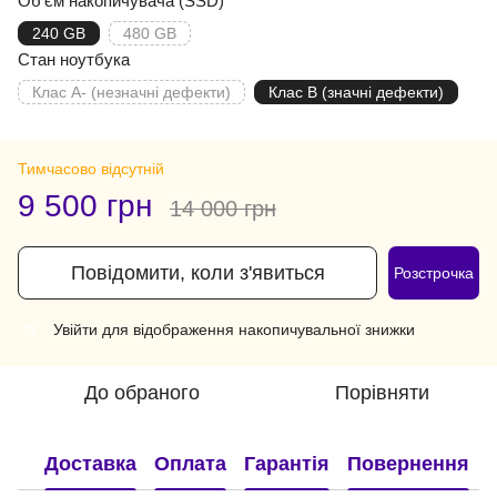
Об'єм накопичувача (SSD)
240 GB
480 GB
Стан ноутбука
Клас A- (незначні дефекти)
Клас B (значні дефекти)
Тимчасово відсутній
9 500 грн
14 000 грн
Повідомити, коли з'явиться
Розстрочка
Увійти
для відображення накопичувальної знижки
%
До обраного
Порівняти
Доставка
Оплата
Гарантія
Повернення