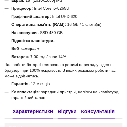
Екран:
15" [1920x1080] IPS
Процесор:
Intel Core i5-8265U
Графічний адаптер:
Intel UHD 620
Оперативна пам'ять (RAM):
16 GB / 1 слоти(ів)
Накопичувач:
SSD 480 GB
Підсвітка клавіатури:
-
Веб-камера:
+
Батарея:
7:00 год / знос 14%
Час роботи батареї тестовано в режимі перегляду відео в
браузері при 100% яскравості. В інших режимах роботи час
може відрізнятись.
Гарантія:
12 місяців
Комплектація:
зарядний пристрій, наліпки на клавіатуру,
гарантійний талон.
Характеристики
Відгуки
Консультація