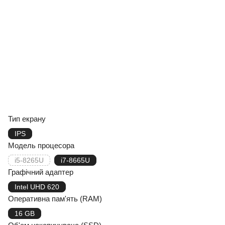
Тип екрану
IPS
Модель процесора
i5-8265U
i7-8665U
Графічний адаптер
Intel UHD 620
Оперативна пам'ять (RAM)
16 GB