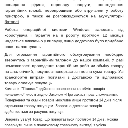
попадання рідини, перепаду напруги, пошкодження
гарантійних пломб, перепрошивки або втручання у роботу
пристрою, а також
не розповсюджується на акумуляторні
батареї
.
Робота операційної системи Windows залежить від
користувача і гарантія на її роботу протягом 12 місяців
надається виключно у випадку, якщо додатково було придбано
пакет налаштувань.
Для отримання гарантійного обслуговування необхідно
звернутись з гарантійним талоном до нашої компанії. У разі
неможливості проведення гарантійних робіт чи обміну товару
на аналогічний, покупцеві повертається повна сума товару. Усі
транспортні витрати пов’язані з доставкою та відправкою
товару оплачує покупець.
Компанія "Піксель" здійснює повернення та обмін товарів
неналежної якості згідно Законом «Про захист прав споживачів».
Повернення та обмін товарів можливе лише протягом 14 днів після
отримання товару покупцем. Зворотна доставка товарів
здійснюється за рахунок покупця.
Зверніть увагу! Товар, що повертається протягом 14 днів, можна
повернути лише в початковому товарному вигляді з усією