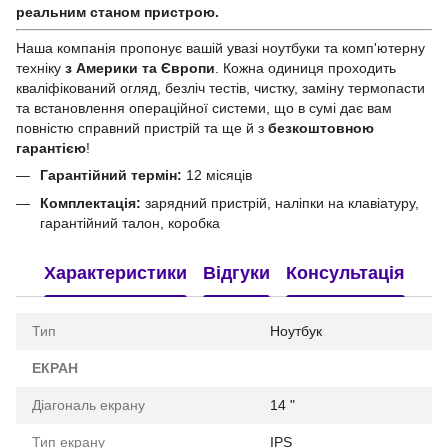
реальним станом приcтрою.
Наша компанія пропонує вашій увазі ноутбуки та комп'ютерну
техніку
з Америки та Європи
. Кожна одиниця проходить
кваліфікований огляд, безліч тестів, чистку, заміну термопасти
та встановлення операційної системи, що в сумі дає вам
повністю справний пристрій та ще й з
безкоштовною
гарантією
!
Гарантійний термін:
12 місяців
Комплектація:
зарядний пристрій, наліпки на клавіатуру,
гарантійний талон, коробка
Характеристики
Відгуки
Консультація
Тип
Ноутбук
ЕКРАН
Діагональ екрану
14 "
Тип екрану
IPS