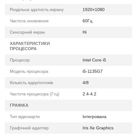
Роздільна здатність екрану
1920×1080
Частота оновлення
60Гц
Сенсорний екран
Ні
ХАРАКТЕРИСТИКИ
ПРОЦЕСОРА
Процесор
Intel Core i5
Модель процесора
i5-1135G7
Кількість ядер/потоків
4/8
Частота процесора (Ггц)
2.4-4.2
ГРАФІКА
Тип відеокарти
Інтегрована
Графічний адаптер
Iris Xe Graphics