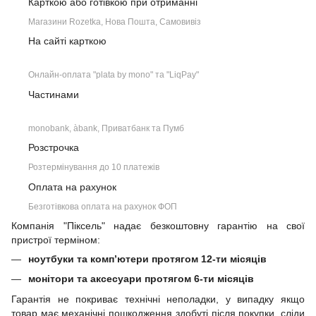
Карткою або готівкою при отриманні
Магазини Rozetka, Нова Пошта, Самовивіз
На сайті карткою
Онлайн-оплата "plata by mono" та "LiqPay"
Частинами
monobank, àbank, Приватбанк та Пумб
Розстрочка
Розтермінування до 10 платежів
Оплата на рахунок
Безготівкова оплата на рахунок ФОП
Компанія "Піксель" надає безкоштовну гарантію на свої
пристрої терміном:
ноутбуки та комп’ютери протягом 12-ти місяців
монітори та аксесуари протягом 6-ти місяців
Гарантія не покриває технічні неполадки, у випадку якщо
товар має механічні пошкодження здобуті після покупки, сліди