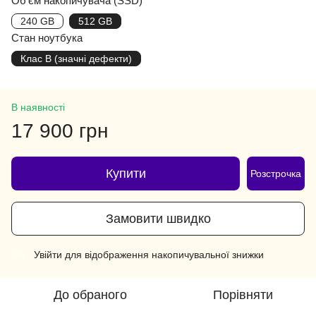
Об'єм накопичувача (SSD)
240 GB
512 GB
Стан ноутбука
Клас B (значні дефекти)
В наявності
17 900 грн
Купити
Розстрочка
Замовити швидко
Увійти
для відображення накопичувальної знижки
%
До обраного
Порівняти