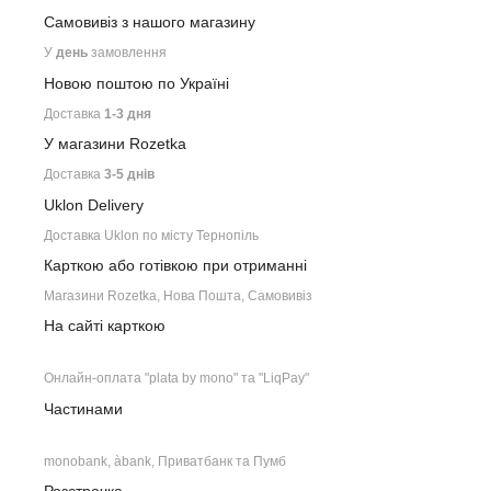
Самовивіз з нашого
магазину
У
день
замовлення
Новою поштою по Україні
Доставка
1-3 дня
У магазини Rozetka
Доставка
3-5 днів
Uklon Delivery
Доставка Uklon по місту Тернопіль
Карткою або готівкою при отриманні
Магазини Rozetka, Нова Пошта, Самовивіз
На сайті карткою
Онлайн-оплата "plata by mono" та "LiqPay"
Частинами
monobank, àbank, Приватбанк та Пумб