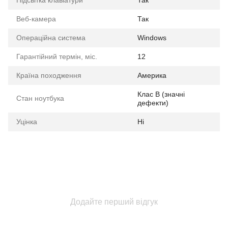
Підсвітка клавіатури
Так
Веб-камера
Так
Операційна система
Windows
Гарантійний термін, міс.
12
Країна походження
Америка
Клас B (значні
Стан ноутбука
дефекти)
Уцінка
Ні
Додайте перший відгук