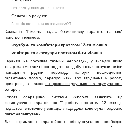
Розстрочка
Розтермінування до 10 платежів
Оплата на рахунок
Безготівкова оплата на рахунок ФОП
Компанія "Піксель" надає безкоштовну гарантію на свої
пристрої терміном:
ноутбуки та комп’ютери протягом 12-ти місяців
монітори та аксесуари протягом 6-ти місяців
Гарантія не покриває технічні неполадки, у випадку якщо
товар має механічні пошкодження здобуті після покупки, сліди
попадання рідини, перепаду напруги, пошкодження
гарантійних пломб, перепрошивки або втручання у роботу
пристрою, а також
не розповсюджується на акумуляторні
батареї
.
Робота операційної системи Windows залежить від
користувача і гарантія на її роботу протягом 12 місяців
надається виключно у випадку, якщо додатково було придбано
пакет налаштувань.
Для отримання гарантійного обслуговування необхідно