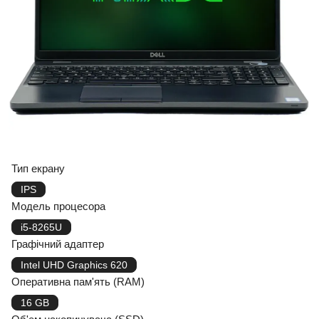
Тип екрану
IPS
Модель процесора
i5-8265U
Графічний адаптер
Intel UHD Graphics 620
Оперативна пам'ять (RAM)
16 GB