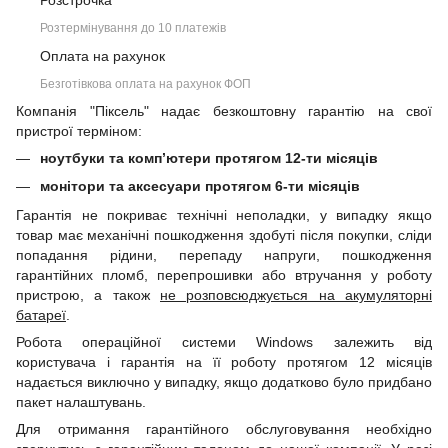
Розстрочка
Розтермінування до 10 платежів
Оплата на рахунок
Безготівкова оплата на рахунок ФОП
Компанія "Піксель" надає безкоштовну гарантію на свої
пристрої терміном:
ноутбуки та комп’ютери протягом 12-ти місяців
монітори та аксесуари протягом 6-ти місяців
Гарантія не покриває технічні неполадки, у випадку якщо
товар має механічні пошкодження здобуті після покупки, сліди
попадання рідини, перепаду напруги, пошкодження
гарантійних пломб, перепрошивки або втручання у роботу
пристрою, а також
не розповсюджується на акумуляторні
батареї
.
Робота операційної системи Windows залежить від
користувача і гарантія на її роботу протягом 12 місяців
надається виключно у випадку, якщо додатково було придбано
пакет налаштувань.
Для отримання гарантійного обслуговування необхідно