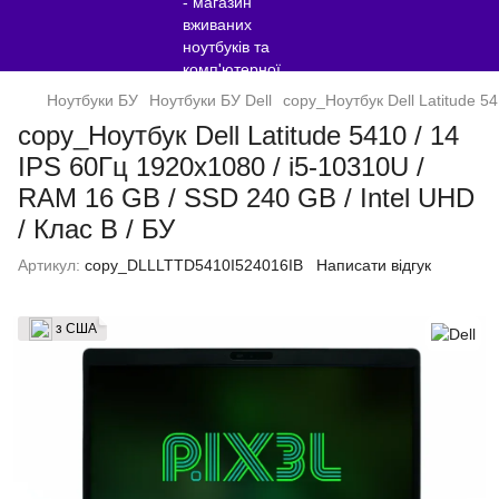
Ноутбуки БУ
Ноутбуки БУ Dell
copy_Ноутбук Dell Latitude 5
copy_Ноутбук Dell Latitude 5410 / 14
IPS 60Гц 1920x1080 / i5-10310U /
RAM 16 GB / SSD 240 GB / Intel UHD
/ Клас B / БУ
Артикул:
copy_DLLLTTD5410I524016IB
Написати відгук
з США