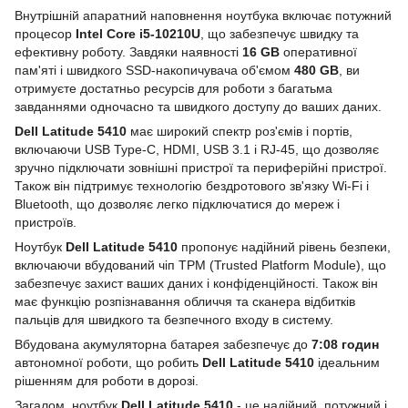
Внутрішній апаратний наповнення ноутбука включає потужний
процесор
Intel Core i5-10210U
, що забезпечує швидку та
ефективну роботу. Завдяки наявності
16 GB
оперативної
пам'яті і швидкого SSD-накопичувача об'ємом
480 GB
, ви
отримуєте достатньо ресурсів для роботи з багатьма
завданнями одночасно та швидкого доступу до ваших даних.
Dell Latitude 5410
має широкий спектр роз'ємів і портів,
включаючи USB Type-C, HDMI, USB 3.1 і RJ-45, що дозволяє
зручно підключати зовнішні пристрої та периферійні пристрої.
Також він підтримує технологію бездротового зв'язку Wi-Fi і
Bluetooth, що дозволяє легко підключатися до мереж і
пристроїв.
Ноутбук
Dell Latitude 5410
пропонує надійний рівень безпеки,
включаючи вбудований чіп TPM (Trusted Platform Module), що
забезпечує захист ваших даних і конфіденційності. Також він
має функцію розпізнавання обличчя та сканера відбитків
пальців для швидкого та безпечного входу в систему.
Вбудована акумуляторна батарея забезпечує до
7:08 годин
автономної роботи, що робить
Dell Latitude 5410
ідеальним
рішенням для роботи в дорозі.
Загалом, ноутбук
Dell Latitude 5410
- це надійний, потужний і