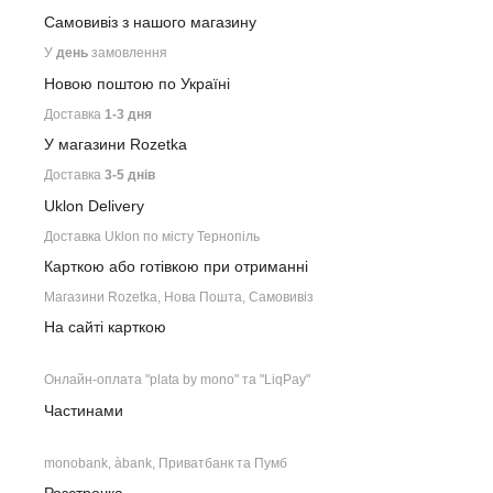
Самовивіз з нашого
магазину
У
день
замовлення
Новою поштою по Україні
Доставка
1-3 дня
У магазини Rozetka
Доставка
3-5 днів
Uklon Delivery
Доставка Uklon по місту Тернопіль
Карткою або готівкою при отриманні
Магазини Rozetka, Нова Пошта, Самовивіз
На сайті карткою
Онлайн-оплата "plata by mono" та "LiqPay"
Частинами
monobank, àbank, Приватбанк та Пумб