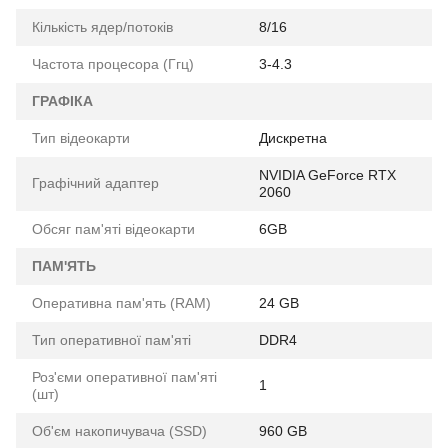
Кількість ядер/потоків
8/16
Частота процесора (Ггц)
3-4.3
ГРАФІКА
Тип відеокарти
Дискретна
NVIDIA GeForce RTX
Графічний адаптер
2060
Обсяг пам'яті відеокарти
6GB
ПАМ'ЯТЬ
Оперативна пам'ять (RAM)
24 GB
Тип оперативної пам'яті
DDR4
Роз'єми оперативної пам'яті
1
(шт)
Об'єм накопичувача (SSD)
960 GB