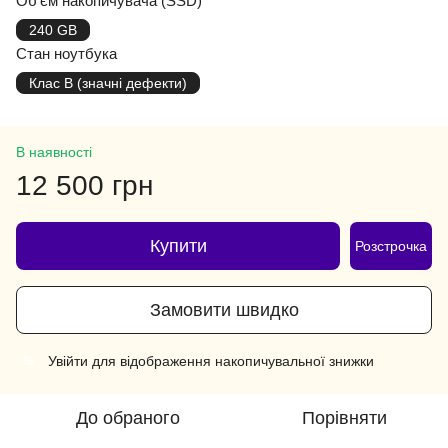
Об'єм накопичувача (SSD)
240 GB
Стан ноутбука
Клас B (значні дефекти)
В наявності
12 500 грн
Купити
Розстрочка
Замовити швидко
Увійти
для відображення накопичувальної знижки
%
До обраного
Порівняти