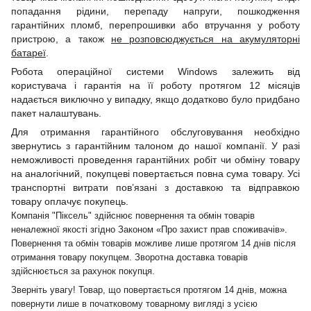
попадання рідини, перепаду напруги, пошкодження
гарантійних пломб, перепрошивки або втручання у роботу
пристрою, а також
не розповсюджується на акумуляторні
батареї
.
Робота операційної системи Windows залежить від
користувача і гарантія на її роботу протягом 12 місяців
надається виключно у випадку, якщо додатково було придбано
пакет налаштувань.
Для отримання гарантійного обслуговування необхідно
звернутись з гарантійним талоном до нашої компанії. У разі
неможливості проведення гарантійних робіт чи обміну товару
на аналогічний, покупцеві повертається повна сума товару. Усі
транспортні витрати пов’язані з доставкою та відправкою
товару оплачує покупець.
Компанія "Піксель" здійснює повернення та обмін товарів
неналежної якості згідно Законом «Про захист прав споживачів».
Повернення та обмін товарів можливе лише протягом 14 днів після
отримання товару покупцем. Зворотна доставка товарів
здійснюється за рахунок покупця.
Зверніть увагу! Товар, що повертається протягом 14 днів, можна
повернути лише в початковому товарному вигляді з усією