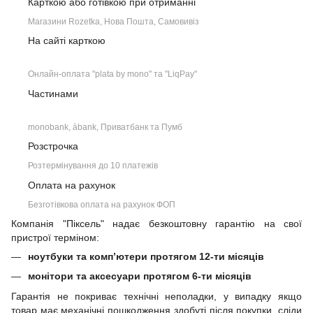
Карткою або готівкою при отриманні
Магазини Rozetka, Нова Пошта, Самовивіз
На сайті карткою
Онлайн-оплата "plata by mono" та "LiqPay"
Частинами
monobank, àbank, Приватбанк та Пумб
Розстрочка
Розтермінування до 10 платежів
Оплата на рахунок
Безготівкова оплата на рахунок ФОП
Компанія "Піксель" надає безкоштовну гарантію на свої
пристрої терміном:
ноутбуки та комп’ютери протягом 12-ти місяців
монітори та аксесуари протягом 6-ти місяців
Гарантія не покриває технічні неполадки, у випадку якщо
товар має механічні пошкодження здобуті після покупки, сліди