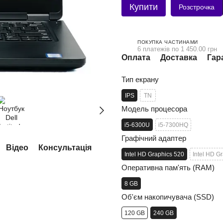
Купити
Розстрочка
ПОКУПКА ЧАСТИНАМИ
6 платежів по 1 450.00 грн
Оплата
Доставка
Гар
Тип екрану
IPS
TN
Модель процесора
i5-6300U
i5-7300HQ
Графічний адаптер
Відео
Консультація
Intel HD Graphics 520
Intel HD G
Оперативна пам'ять (RAM)
8 GB
Об'єм накопичувача (SSD)
120 GB
240 GB