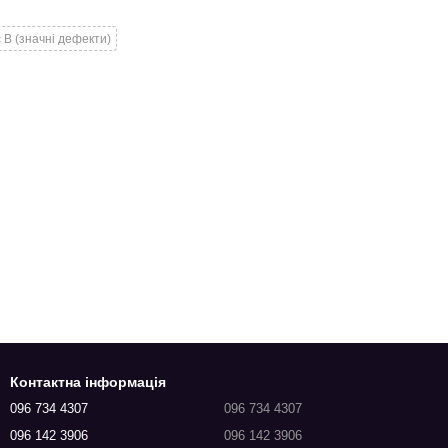
 B (значні дефекти)
Контактна інформація
096 734 4307
096 734 4307
096 142 3906
096 142 3906