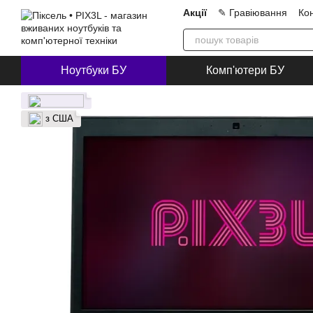
Перейти до основного контенту
Акції
✎ Гравіювання
Ко
Про нас
Блог
Співпра
Ноутбуки БУ
Комп'ютери БУ
з США