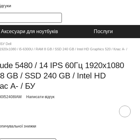
ідгуки
Аксесуари для ноутбуків
Послуги
БУ Dell
 1920x1080 / i5-6300U / RAM 8 GB / SSD 240 GB / Intel HD Graphics 520 / Клас A- /
itude 5480 / 14 IPS 60Гц 1920x1080
 8 GB / SSD 240 GB / Intel HD
ас A- / БУ
80I52408IAM
Написати відгук
опичувальної знижки