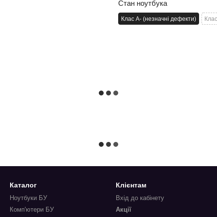
Стан ноутбука
Клас A- (незначні дефекти)
Клас
Каталог
Клієнтам
Ноутбуки БУ
Вхід до кабінету
Комп'ютери БУ
Акції