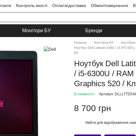
нтакти
Контроль якості
Оплата/доставка
Обмін/повернення
В
ця
Угода користувача
Монітори БУ
Бренди
Головна
Ноутбуки БУ
Ноутбуки 
Ноутбук Dell Latitude 5480 / 14 IPS 60Гц
БУ
Ноутбук Dell Lat
/ i5-6300U / RAM
Graphics 520 / Кл
В наявності
Артикул: DLLLTTD54
8 700 грн
Увійти
для відображення нак
%