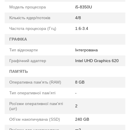
Модель процесора
i5-8350U
Кількість ядер/потоків
4/8
Частота процесора (Ггц)
1.6-3.4
ГРАФІКА
Тип відеокарти
Інтегрована
Графічний адаптер
Intel UHD Graphics 620
ПАМ'ЯТЬ
Оперативна пам'ять (RAM)
8 GB
Тип оперативної пам'яті
-
Роз'єми оперативної пам'яті
2
(шт)
Об'єм накопичувача (SSD)
240 GB