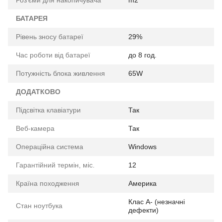
Роз'єми для накопичувача
m2
БАТАРЕЯ
Рівень зносу батареї
29%
Час роботи від батареї
до 8 год.
Потужність блока живлення
65W
ДОДАТКОВО
Підсвітка клавіатури
Так
Веб-камера
Так
Операційна система
Windows
Гарантійний термін, міс.
12
Країна походження
Америка
Клас A- (незначні
Стан ноутбука
дефекти)