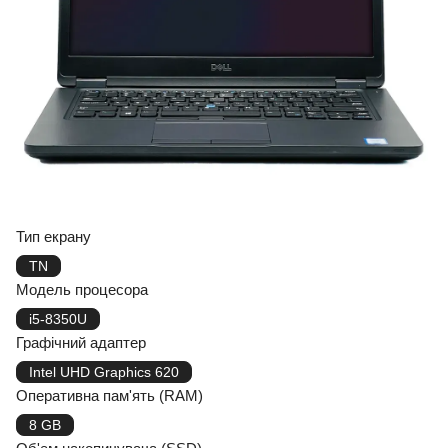
Тип екрану
TN
Модель процесора
i5-8350U
Графічний адаптер
Intel UHD Graphics 620
Оперативна пам'ять (RAM)
8 GB