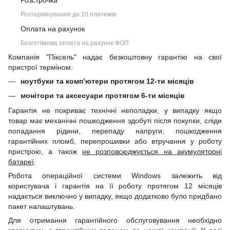
Розстрочка
Розтермінування до 10 платежів
Оплата на рахунок
Безготівкова оплата на рахунок ФОП
Компанія "Піксель" надає безкоштовну гарантію на свої
пристрої терміном:
ноутбуки та комп’ютери протягом 12-ти місяців
монітори та аксесуари протягом 6-ти місяців
Гарантія не покриває технічні неполадки, у випадку якщо
товар має механічні пошкодження здобуті після покупки, сліди
попадання рідини, перепаду напруги, пошкодження
гарантійних пломб, перепрошивки або втручання у роботу
пристрою, а також
не розповсюджується на акумуляторні
батареї
.
Робота операційної системи Windows залежить від
користувача і гарантія на її роботу протягом 12 місяців
надається виключно у випадку, якщо додатково було придбано
пакет налаштувань.
Для отримання гарантійного обслуговування необхідно