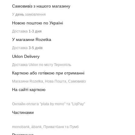
Самовивіз з нашого
магазину
У
день
замовлення
Новою поштою по Україні
Доставка
1-3 дня
У магазини Rozetka
Доставка
3-5 днів
Uklon Delivery
Доставка Uklon по місту Тернопіль
Карткою або готівкою при отриманні
Магазини Rozetka, Нова Пошта, Самовивіз
На сайті карткою
Онлайн-оплата "plata by mono" та "LiqPay"
Частинами
monobank, àbank, Приватбанк та Пумб