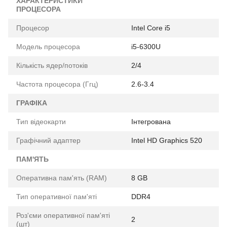
ХАРАКТЕРИСТИКИ
ПРОЦЕСОРА
Процесор
Intel Core i5
Модель процесора
i5-6300U
Кількість ядер/потоків
2/4
Частота процесора (Ггц)
2.6-3.4
ГРАФІКА
Тип відеокарти
Інтегрована
Графічний адаптер
Intel HD Graphics 520
ПАМ'ЯТЬ
Оперативна пам'ять (RAM)
8 GB
Тип оперативної пам'яті
DDR4
Роз'єми оперативної пам'яті
2
(шт)