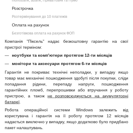
monobank, àbank, Приватбанк та Пумб
Розстрочка
Розтермінування до 10 платежів
Оплата на рахунок
Безготівкова оплата на рахунок ФОП
Компанія "Піксель" надає безкоштовну гарантію на свої
пристрої терміном:
ноутбуки та комп’ютери протягом 12-ти місяців
монітори та аксесуари протягом 6-ти місяців
Гарантія не покриває технічні неполадки, у випадку якщо
товар має механічні пошкодження здобуті після покупки, сліди
попадання рідини, перепаду напруги, пошкодження
гарантійних пломб, перепрошивки або втручання у роботу
пристрою, а також
не розповсюджується на акумуляторні
батареї
.
Робота операційної системи Windows залежить від
користувача і гарантія на її роботу протягом 12 місяців
надається виключно у випадку, якщо додатково було придбано
пакет налаштувань.