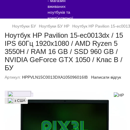
Ноутбуки БУ
Ноутбуки БУ HP
Ноутбук HP Pavilion 15-ec001
Ноутбук HP Pavilion 15-ec0013dx / 15
IPS 60Гц 1920x1080 / AMD Ryzen 5
3550H / RAM 16 GB / SSD 960 GB /
NVIDIA GeForce GTX 1050 / Клас B /
БУ
Артикул:
HPPVLN15C0013DXA105096016IB
Написати відгук
з США