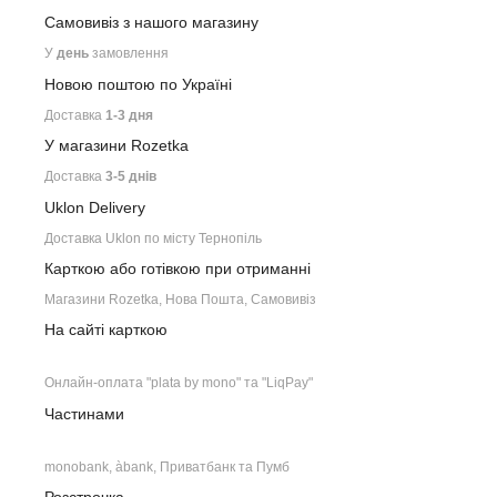
Самовивіз з нашого
магазину
У
день
замовлення
Новою поштою по Україні
Доставка
1-3 дня
У магазини Rozetka
Доставка
3-5 днів
Uklon Delivery
Доставка Uklon по місту Тернопіль
Карткою або готівкою при отриманні
Магазини Rozetka, Нова Пошта, Самовивіз
На сайті карткою
Онлайн-оплата "plata by mono" та "LiqPay"
Частинами
monobank, àbank, Приватбанк та Пумб