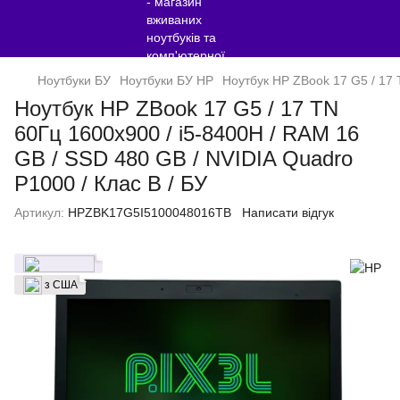
Ноутбуки БУ
Ноутбуки БУ HP
Ноутбук HP ZBook 17 G5 / 17 
Ноутбук HP ZBook 17 G5 / 17 TN
60Гц 1600x900 / i5-8400H / RAM 16
GB / SSD 480 GB / NVIDIA Quadro
Р1000 / Клас B / БУ
Артикул:
HPZBK17G5I5100048016TB
Написати відгук
з США