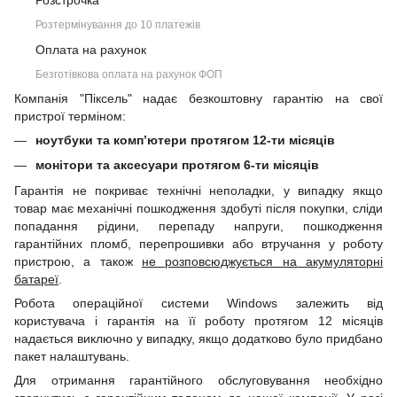
Розстрочка
Розтермінування до 10 платежів
Оплата на рахунок
Безготівкова оплата на рахунок ФОП
Компанія "Піксель" надає безкоштовну гарантію на свої
пристрої терміном:
ноутбуки та комп’ютери протягом 12-ти місяців
монітори та аксесуари протягом 6-ти місяців
Гарантія не покриває технічні неполадки, у випадку якщо
товар має механічні пошкодження здобуті після покупки, сліди
попадання рідини, перепаду напруги, пошкодження
гарантійних пломб, перепрошивки або втручання у роботу
пристрою, а також
не розповсюджується на акумуляторні
батареї
.
Робота операційної системи Windows залежить від
користувача і гарантія на її роботу протягом 12 місяців
надається виключно у випадку, якщо додатково було придбано
пакет налаштувань.
Для отримання гарантійного обслуговування необхідно