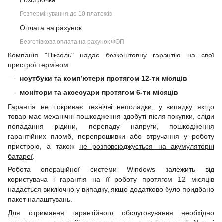
Розстрочка
Розтермінування до 10 платежів
Оплата на рахунок
Безготівкова оплата на рахунок ФОП
Компанія "Піксель" надає безкоштовну гарантію на свої
пристрої терміном:
ноутбуки та комп’ютери протягом 12-ти місяців
монітори та аксесуари протягом 6-ти місяців
Гарантія не покриває технічні неполадки, у випадку якщо
товар має механічні пошкодження здобуті після покупки, сліди
попадання рідини, перепаду напруги, пошкодження
гарантійних пломб, перепрошивки або втручання у роботу
пристрою, а також
не розповсюджується на акумуляторні
батареї
.
Робота операційної системи Windows залежить від
користувача і гарантія на її роботу протягом 12 місяців
надається виключно у випадку, якщо додатково було придбано
пакет налаштувань.
Для отримання гарантійного обслуговування необхідно