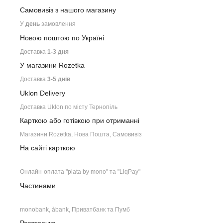
Самовивіз з нашого
магазину
У
день
замовлення
Новою поштою по Україні
Доставка
1-3 дня
У магазини Rozetka
Доставка
3-5 днів
Uklon Delivery
Доставка Uklon по місту Тернопіль
Карткою або готівкою при отриманні
Магазини Rozetka, Нова Пошта, Самовивіз
На сайті карткою
Онлайн-оплата "plata by mono" та "LiqPay"
Частинами
monobank, àbank, Приватбанк та Пумб