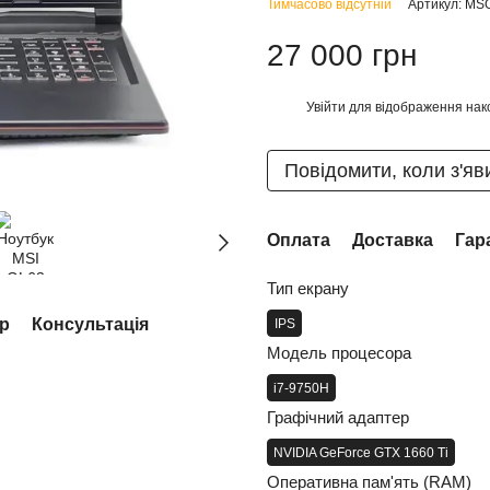
Тимчасово відсутній
Артикул: MS
27 000 грн
Увійти
для відображення нак
%
Повідомити, коли з'яв
Оплата
Доставка
Гар
Тип екрану
ар
Консультація
IPS
Модель процесора
i7-9750H
Графічний адаптер
NVIDIA GeForce GTX 1660 Ti
Оперативна пам'ять (RAM)