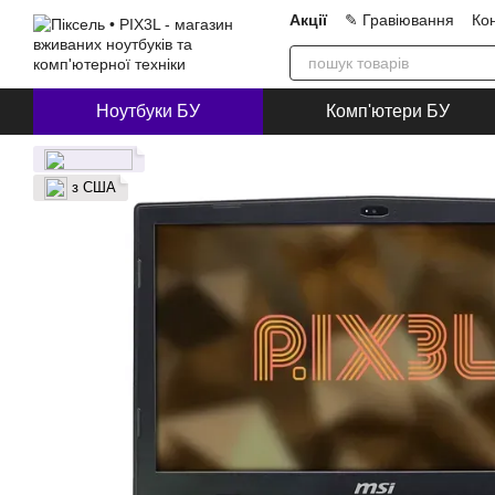
Перейти до основного контенту
Акції
✎ Гравіювання
Ко
Про нас
Блог
Співпра
Ноутбуки БУ
Комп'ютери БУ
з США