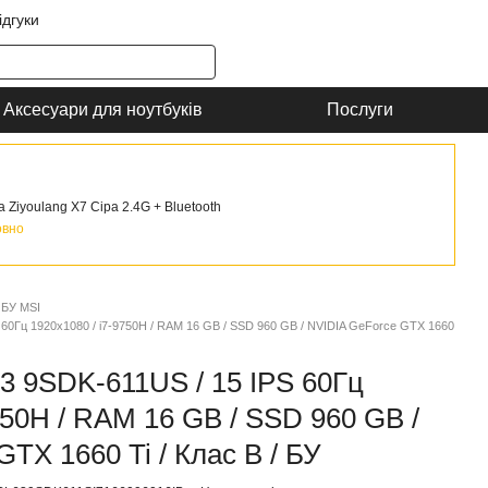
ідгуки
Аксесуари для ноутбуків
Послуги
Ziyoulang X7 Сіра 2.4G + Bluetooth
овно
 БУ MSI
60Гц 1920x1080 / i7-9750H / RAM 16 GB / SSD 960 GB / NVIDIA GeForce GTX 1660
3 9SDK-611US / 15 IPS 60Гц
750H / RAM 16 GB / SSD 960 GB /
TX 1660 Ti / Клас B / БУ