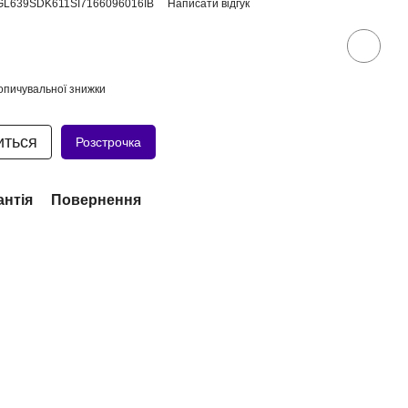
GL639SDK611SI7166096016IB
Написати відгук
опичувальної знижки
иться
Розстрочка
антія
Повернення