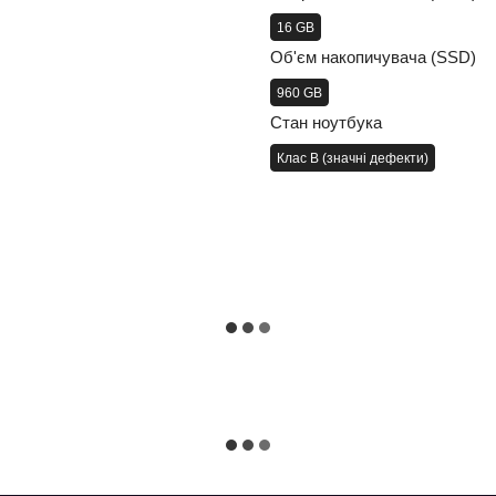
16 GB
Об'єм накопичувача (SSD)
960 GB
Стан ноутбука
Клас B (значні дефекти)