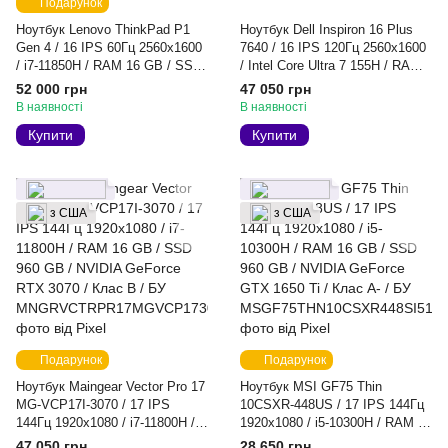
Подарунок
Ноутбук Lenovo ThinkPad P1
Ноутбук Dell Inspiron 16 Plus
Gen 4 / 16 IPS 60Гц 2560x1600
7640 / 16 IPS 120Гц 2560х1600
/ i7-11850H / RAM 16 GB / SSD
/ Intel Core Ultra 7 155H / RAM
960 GB / NVIDIA GeForce RTX
16 GB / SSD 480 GB / NVIDIA
52 000 грн
47 050 грн
3080 / Клас A- / БУ
GeForce RTX 4060 / Клас B /
В наявності
В наявності
БУ
Купити
Купити
з США
з США
Подарунок
Подарунок
Ноутбук Maingear Vector Pro 17
Ноутбук MSI GF75 Thin
MG-VCP17I-3070 / 17 IPS
10CSXR-448US / 17 IPS 144Гц
144Гц 1920x1080 / i7-11800H /
1920x1080 / i5-10300H / RAM 16
RAM 16 GB / SSD 960 GB /
GB / SSD 960 GB / NVIDIA
47 050 грн
28 650 грн