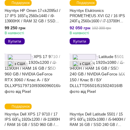
Подарунок
Подарунок
Ноутбук HP Omen 17-ck2095cl /
Ноутбук Eluktronics
17 IPS 165Гц 2560x1440 / i9-
PROMETHEUS XVI G2 / 16 IPS
13900HX / RAM 32 GB / SSD
240Гц 2560x1600 / i7-13700HX /
960 GB / NVIDIA GeForce RTX
RAM 32 GB / SSD 2048 GB /
99 250 грн
92 050 грн
102 300 грн
4080 / Клас B / БУ
NVIDIA GeForce RTX 4080 /
В наявності
В наявності
Клас A- / БУ
Купити
Купити
з США
з США
Подарунок
Ноутбук Dell XPS 17 9710 / 17
Ноутбук Dell Latitude 5501 / 15
IPS 60Гц 1920x1200 / i9-11900H
IPS 60Гц 1920x1080 / i5-9400H /
/ RAM 16 GB / SSD 960 GB /
RAM 16 GB / SSD 240 GB /
NVIDIA GeForce RTX 3060 /
NVIDIA GeForce MX 150 / Клас