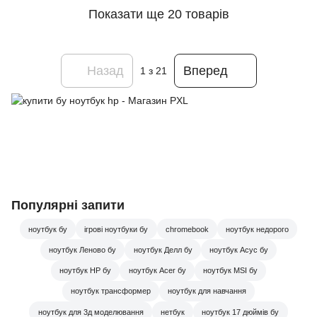
Показати ще 20 товарів
Назад
Вперед
1
з 21
Популярні запити
ноутбук бу
ігрові ноутбуки бу
chromebook
ноутбук недорого
ноутбук Леново бу
ноутбук Делл бу
ноутбук Асус бу
ноутбук HP бу
ноутбук Acer бу
ноутбук MSI бу
ноутбук трансформер
ноутбук для навчання
ноутбук для 3д моделювання
нетбук
ноутбук 17 дюймів бу