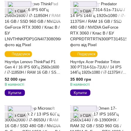
з США
з США
Подарунок
Подарунок
Ноутбук Lenovo ThinkPad P1
Ноутбук Acer Predator Triton
Gen 4 / 16 IPS 60Гц 2560x1600
300 PT314-51s-71UU / 14 IPS
/ i7-11850H / RAM 16 GB / SSD
144Гц 1920x1080 / i7-11375H /
960 GB / NVIDIA GeForce RTX
RAM 16 GB / SSD 480 GB /
52 000 грн
35 800 грн
3080 / Клас B / БУ
NVIDIA GeForce RTX 3060 /
В наявності
В наявності
Клас B / БУ
Купити
Купити
з США
з США