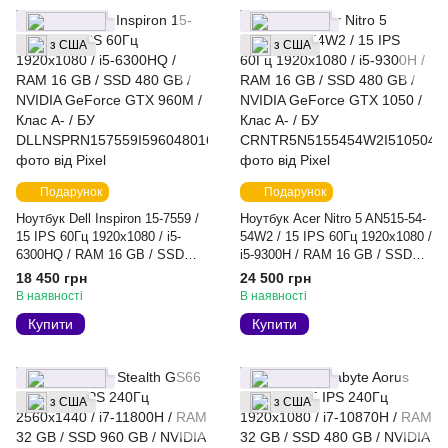
з США
з США
Подарунок
Подарунок
Ноутбук Dell Inspiron 15-7559 /
Ноутбук Acer Nitro 5 AN515-54-
15 IPS 60Гц 1920x1080 / i5-
54W2 / 15 IPS 60Гц 1920x1080 /
6300HQ / RAM 16 GB / SSD
i5-9300H / RAM 16 GB / SSD
480 GB / NVIDIA GeForce GTX
480 GB / NVIDIA GeForce GTX
18 450 грн
24 500 грн
960M / Клас A- / БУ
1050 / Клас A- / БУ
В наявності
В наявності
Купити
Купити
з США
з США