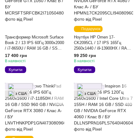
Подарунок
Трансформер Microsoft Surface
Ноутбук HP Omen 17-
Book 2 / 13 IPS 60Гц 3000x2000
CK2095CL / 17 IPS 165Гц
/ i7-8650U / RAM 16 GB / SSD
2560x1440 / i9-13900HX / RAM
480 GB / NVIDIA GeForce GTX
32 GB / SSD 960 GB / NVIDIA
17 400 грн
99 250 грн
1050 / Клас B / БУ
GeForce RTX 4080 / Клас A- /
В наявності
В наявності
БУ
Купити
Купити
з США
з США