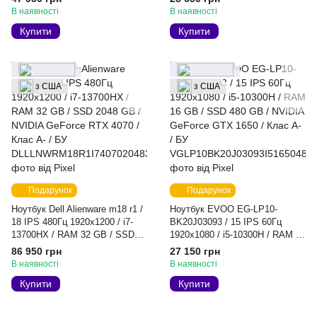
NVIDIA GeForce RTX 3070 /
GeForce GTX 1650 Ti / Клас A-
В наявності
В наявності
Клас B / БУ
/ БУ
Купити
Купити
з США
з США
Подарунок
Подарунок
Ноутбук Dell Alienware m18 r1 /
Ноутбук EVOO EG-LP10-
18 IPS 480Гц 1920x1200 / i7-
BK20J03093 / 15 IPS 60Гц
13700HX / RAM 32 GB / SSD
1920x1080 / i5-10300H / RAM 16
2048 GB / NVIDIA GeForce RTX
GB / SSD 480 GB / NVIDIA
86 950 грн
27 150 грн
4070 / Клас A- / БУ
GeForce GTX 1650 / Клас A- /
В наявності
В наявності
БУ
Купити
Купити