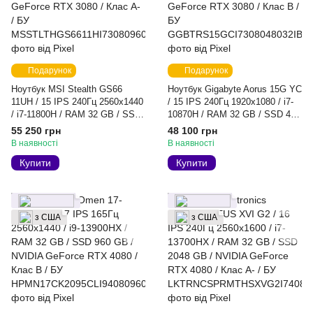
Подарунок
Подарунок
Ноутбук MSI Stealth GS66
Ноутбук Gigabyte Aorus 15G YC
11UH / 15 IPS 240Гц 2560x1440
/ 15 IPS 240Гц 1920x1080 / i7-
/ i7-11800H / RAM 32 GB / SSD
10870H / RAM 32 GB / SSD 480
960 GB / NVIDIA GeForce RTX
GB / NVIDIA GeForce RTX 3080
55 250 грн
48 100 грн
3080 / Клас A- / БУ
/ Клас B / БУ
В наявності
В наявності
Купити
Купити
з США
з США