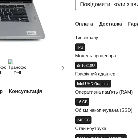
Повідомити, коли з'яв
Оплата
Доставка
Гар
Тип екрану
IPS
Модель процесора
i5-10310U
Графічний адаптер
Intel UHD Graphics
ар
Консультація
Оперативна пам'ять (RAM)
16 GB
Об'єм накопичувача (SSD)
240 GB
Стан ноутбука