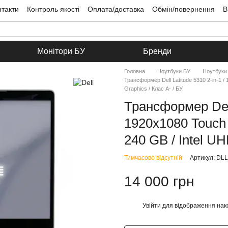
нтакти
Контроль якості
Оплата/доставка
Обмін/повернення
В
ця
Угода користувача
Монітори БУ
Бренди
Головна
Ноутбуки БУ
Ноутбуки 
Трансформер Dell Latitude 5310 2-in-1 /
Graphics / Клас A- / БУ
Трансформер Dell 
1920x1080 Touch 
240 GB / Intel UH
Тимчасово відсутній
Артикул: DL
14 000 грн
Увійти
для відображення нак
%