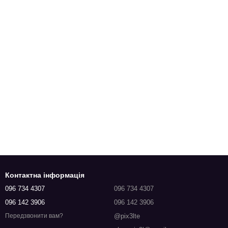
Контактна інформація
096 734 4307
096 734 4307
096 142 3906
096 142 3906
@pix3lte
Передзвонити вам?