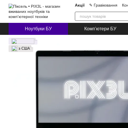
Перейти до основного контенту
Акції
✎ Гравіювання
Ко
Про нас
Блог
Співпра
Ноутбуки БУ
Комп'ютери БУ
з США