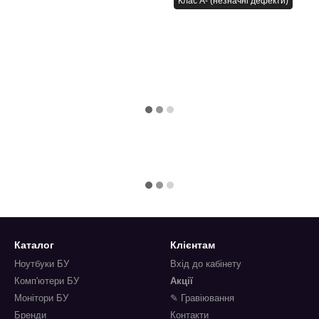
Клас A- (незначні дефекти)
Каталог
Клієнтам
Ноутбуки БУ
Вхід до кабінету
Комп'ютери БУ
Акції
Монітори БУ
✎ Гравіювання
Бренди
Контакти