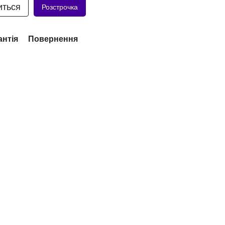
иться
Розстрочка
антія
Повернення