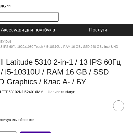
ідгуки
Аксесуари для ноутбуків
Послуги
БУ Dell
 13 IPS 60Гц 1920x1080 Touch / i5-10310U / RAM 16 GB / SSD 240 GB / Intel UHD
Latitude 5310 2-in-1 / 13 IPS 60Гц
/ i5-10310U / RAM 16 GB / SSD
D Graphics / Клас A- / БУ
LLTTD53102N1I524016IAM
Написати відгук
опичувальної знижки