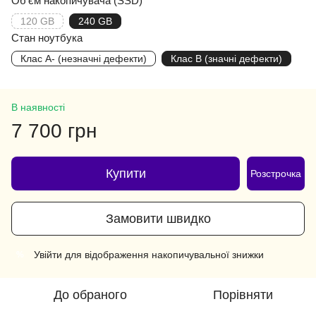
Об'єм накопичувача (SSD)
120 GB
240 GB
Стан ноутбука
Клас A- (незначні дефекти)
Клас B (значні дефекти)
В наявності
7 700 грн
Купити
Розстрочка
Замовити швидко
Увійти
для відображення накопичувальної знижки
%
До обраного
Порівняти