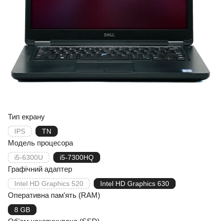
Тип екрану
IPS
TN
Модель процесора
i5-6300U
i5-7300HQ
Графічний адаптер
Intel HD Graphics 520
Intel HD Graphics 630
Оперативна пам'ять (RAM)
8 GB