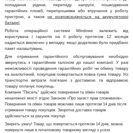
попадання рідини, перепаду напруги, пошкодження
гарантійних пломб, перепрошивки або втручання у роботу
пристрою, а також
не розповсюджується на акумуляторні
батареї
.
Робота операційної системи Windows залежить від
користувача і гарантія на її роботу протягом 12 місяців
надається виключно у випадку, якщо додатково було придбано
пакет налаштувань.
Для отримання гарантійного обслуговування необхідно
звернутись з гарантійним талоном до нашої компанії. У разі
неможливості проведення гарантійних робіт чи обміну товару
на аналогічний, покупцеві повертається повна сума товару. Усі
транспортні витрати пов’язані з доставкою та відправкою
товару оплачує покупець.
Компанія "Піксель" здійснює повернення та обмін товарів
неналежної якості згідно Законом «Про захист прав споживачів».
Повернення та обмін товарів можливе лише протягом 14 днів після
отримання товару покупцем. Зворотна доставка товарів
здійснюється за рахунок покупця.
Зверніть увагу! Товар, що повертається протягом 14 днів, можна
повернути лише в початковому товарному вигляді з усією