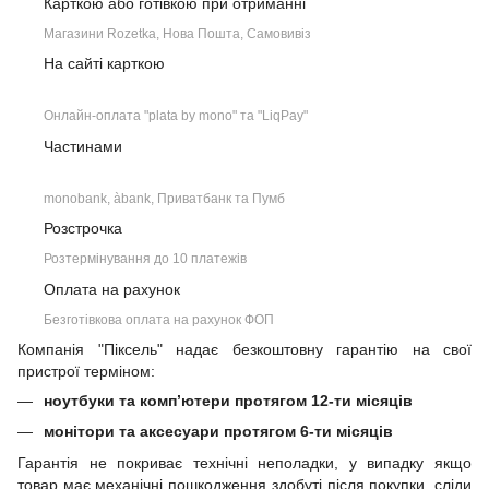
Карткою або готівкою при отриманні
Магазини Rozetka, Нова Пошта, Самовивіз
На сайті карткою
Онлайн-оплата "plata by mono" та "LiqPay"
Частинами
monobank, àbank, Приватбанк та Пумб
Розстрочка
Розтермінування до 10 платежів
Оплата на рахунок
Безготівкова оплата на рахунок ФОП
Компанія "Піксель" надає безкоштовну гарантію на свої
пристрої терміном:
ноутбуки та комп’ютери протягом 12-ти місяців
монітори та аксесуари протягом 6-ти місяців
Гарантія не покриває технічні неполадки, у випадку якщо
товар має механічні пошкодження здобуті після покупки, сліди