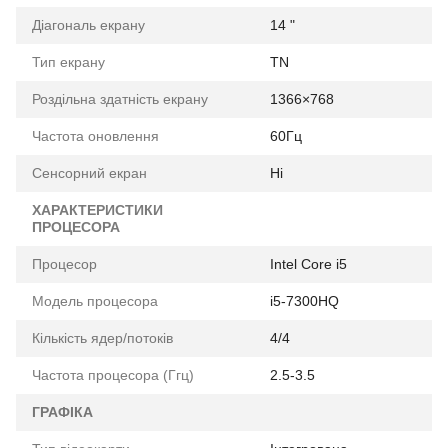
Діагональ екрану
14 "
Тип екрану
TN
Роздільна здатність екрану
1366×768
Частота оновлення
60Гц
Сенсорний екран
Ні
ХАРАКТЕРИСТИКИ
ПРОЦЕСОРА
Процесор
Intel Core i5
Модель процесора
i5-7300HQ
Кількість ядер/потоків
4/4
Частота процесора (Ггц)
2.5-3.5
ГРАФІКА