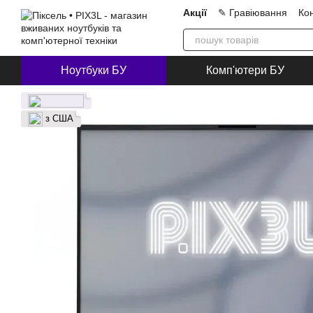
Перейти до основного контенту
Акції
✎ Гравіювання
Ко
Про нас
Блог
Співпра
Ноутбуки БУ
Комп'ютери БУ
з США