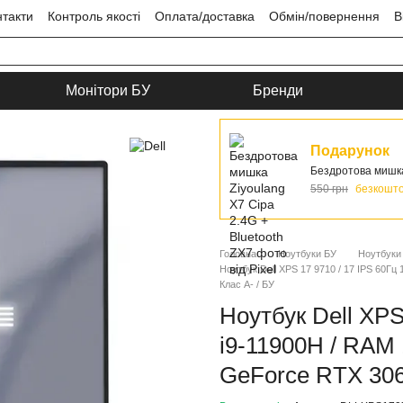
нтакти
Контроль якості
Оплата/доставка
Обмін/повернення
В
ця
Угода користувача
Монітори БУ
Бренди
Подарунок
Бездротова мишка 
550 грн
безкошт
Головна
Ноутбуки БУ
Ноутбуки 
Ноутбук Dell XPS 17 9710 / 17 IPS 60Гц
Клас A- / БУ
Ноутбук Dell XPS
i9-11900H / RAM 
GeForce RTX 3060