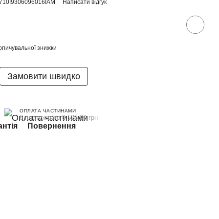
710I9306096016IAM
Написати відгук
опичувальної знижки
Замовити швидко
ОПЛАТА ЧАСТИНАМИ
6 платежів по 8 525.00 грн
антія
Повернення