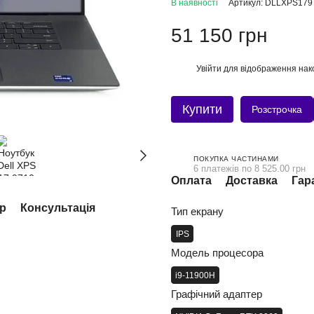
В наявності
Артикул: DLLXPS179
51 150 грн
Увійти
для відображення нак
%
Купити
Розстрочка
ПОКУПКА ЧАСТИНАМИ
6 платежів по 8 525.00 грн
Оплата
Доставка
Гар
ар
Консультація
Тип екрану
IPS
Модель процесора
i9-11900H
Графічний адаптер