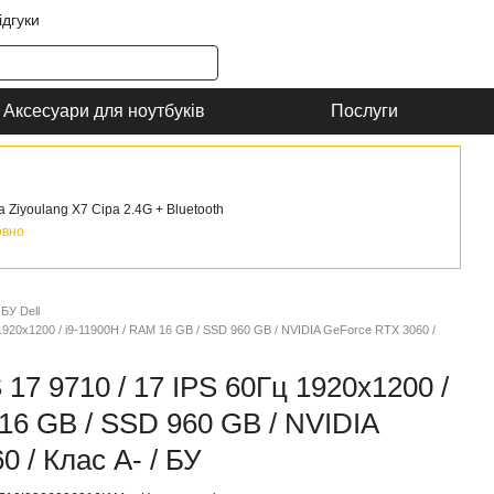
ідгуки
Аксесуари для ноутбуків
Послуги
Ziyoulang X7 Сіра 2.4G + Bluetooth
овно
БУ Dell
 1920x1200 / i9-11900H / RAM 16 GB / SSD 960 GB / NVIDIA GeForce RTX 3060 /
 17 9710 / 17 IPS 60Гц 1920x1200 /
16 GB / SSD 960 GB / NVIDIA
 / Клас A- / БУ