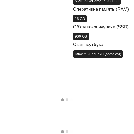
NVIDIA GeForce RTX 3060
Оперативна пам'ять (RAM)
16 GB
Об'єм накопичувача (SSD)
960 GB
Стан ноутбука
Клас A- (незначні дефекти)