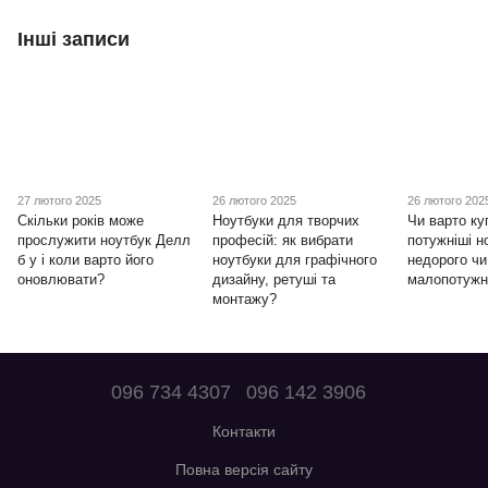
Інші записи
27 лютого 2025
26 лютого 2025
26 лютого 202
Скільки років може
Ноутбуки для творчих
Чи варто ку
прослужити ноутбук Делл
професій: як вибрати
потужніші н
б у і коли варто його
ноутбуки для графічного
недорого ч
оновлювати?
дизайну, ретуші та
малопотужн
монтажу?
096 734 4307
096 142 3906
Контакти
Повна версія сайту