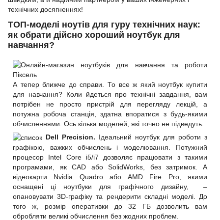
технічних досягненнях!
ТОП-моделі ноутів для гуру технічних наук:
як обрати дійсно хороший ноутбук для
навчання?
А тепер ближче до справи. То все ж який
ноутбук купити
для навчання
? Коли йдеться про технічні завдання, вам
потрібен не просто пристрій для перегляду лекцій, а
потужна робоча станція, здатна впоратися з будь-якими
обчисленнями. Ось кілька моделей, які точно не підведуть:
Dell Precision.
Ідеальний ноутбук для роботи з
графікою, важких обчислень і моделювання. Потужний
процесор Intel Core i5/i7 дозволяє працювати з такими
програмами, як CAD або SolidWorks, без затримок. А
відеокарти Nvidia Quadro або AMD Fire Pro, якими
оснащені ці ноутбуки для графічного дизайну, –
опановувати 3D-графіку та рендерити складні моделі. До
того ж, розмір оперативки до 32 ГБ дозволить вам
обробляти великі обчислення без жодних проблем.