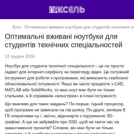
Блог
Оптимальні вживані ноутбуки для студентів технічних 
Оптимальні вживані ноутбуки для
студентів технічних спеціальностей
12 грудня 2024
Ноутбук для студента технічної спеціальності – це не просто
гаджет для інтернет-серфінгу чи перегляду відео. Це потужний
інструмент для роботи з програмами, які вимагають серйозної
обчислювальної потужності. Якщо ви часто працюєте з CAD,
MATLAB або SolidWorks, то ваш ноут має бути не тільки
стильним, а й справжнім «монстром» в плані потужності.
Що важливо для таких завдань? По-перше, гідний процесор,
щоб програми не зависали на пів шляху. По-друге, мінімум 8
ГБ оперативки ну і, звісно, відеокарта з підтримкою 3D-
графіки. А ще не забувайте про SSD, щоб не гаяти час на
завантаження проєктів? Словом, він має бути не тільки
швидким, а й надійним партнером у ваших інженерних і