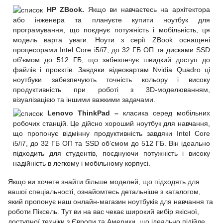
HP ZBook.
Якщо ви навчаєтесь на архітектора
або інженера та плануєте купити ноутбук для
програмування, що поєднує потужність і мобільність, ця
модель варта уваги. Ноути з серії ZBook оснащені
процесорами Intel Core i5/i7, до 32 ГБ ОП та дисками SSD
об'ємом до 512 ГБ, що забезпечує швидкий доступ до
файлів і проєктів. Завдяки відеокартам Nvidia Quadro ці
ноутбуки забезпечують точність кольору і високу
продуктивність при роботі з 3D-моделюванням,
візуалізацією та іншими важкими задачами.
Lenovo ThinkPad –
класика серед мобільних
робочих станцій. Це дійсно хороший ноутбук для навчання,
що пропонує відмінну продуктивність завдяки Intel Core
i5/i7, до 32 ГБ ОП та SSD об’ємом до 512 ГБ. Він ідеально
підходить для студентів, поєднуючи потужність і високу
надійність в легкому і мобільному корпусі.
Якщо ви хочете знайти більше моделей, що підходять для
вашої спеціальності, ознайомтесь детальніше з каталогом,
який пропонує наш онлайн-магазин ноутбуків для навчання та
роботи Піксель. Тут ви на вас чекає широкий вибір якісної,
доступної техніки з Європи та Америки, що ідеально підійде