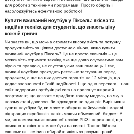
для роботи з технічними програмами. Просто оберіть і
насолоджуйтесь ефективною роботою!
Купити вживаний ноутбук у Піксель: якісна та
надійна техніка для студентів, що знають ціну
кожній гривні
Чи знаєте ви, що можна отримати високу якість та потужну
продуктивність за цілком доступною ціною, якщо купити
вживаний ноутбук у Піксель? Це не просто економія – це
можливість отримати техніку, яка ще довго слугуватиме вам
вірою та правдою, не спустошуючи ваш гаманець. І так,
вживані ноутбуки проходять ретельне тестування перед
продажем, а ще на них дається гарантія на 12 місяців, що
додає впевненості в їхній надійності. І ще одна перевага – наш
сайт недорогих ноутбуків pxl.com.ua пропонує широкий
асортимент, що дозволяє придбати топову модель, на яку в
новому стані довелось би відкладати не один рік. Вирішивши
купити ноутбуки бу, ви можете обирати найсучасніші моделі
від кращих виробників, навіть маючи обмежений бюджет. А
ми, як постачальник вживаної техніки PIX3l, переконані, що
вживана техніка теж може бути на висоті. Тож не бійтеся
економити – сміливо обирайте якість за розумні гроші!