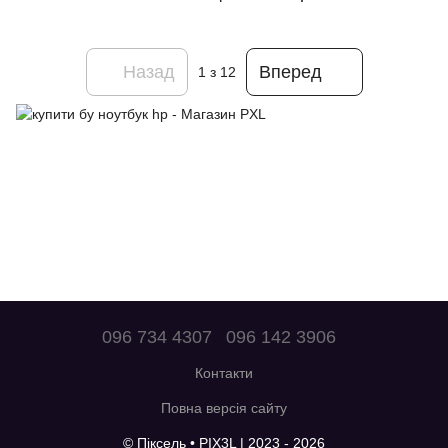
Назад
Вперед
1
з 12
096 734 4307
096 142 3906
Контакти
Повна версія сайту
© Піксель • PIX3L | 2023 - 2026