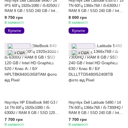
Ноутбук Dell Latitude 5490 / 14
Ноутбук Dell Latitude E5570 / 15
IPS 60Гц 1920x1080 / i5-8250U /
TN 60Гц 1366x768 / i5-6300U /
RAM 8 GB / SSD 240 GB / Intel
RAM 8 GB / SSD 240 GB / Intel
UHD 620 / Клас B / БУ
HD Graphics 520 / Клас A- / БУ
9 750 грн
8 000 грн
В наявності
В наявності
Купити
Купити
з США
з США
Ноутбук HP EliteBook 840 G3 /
Ноутбук Dell Latitude 5480 / 14
14 TN 60Гц 1920x1080 / i5-
TN 60Гц 1366x768 / i5-7300HQ /
6300U / RAM 8 GB / SSD 120
RAM 8 GB / SSD 240 GB / Intel
GB / Intel HD Graphics 520 /
HD Graphics 630 / Клас B / БУ
7 700 грн
7 700 грн
Клас A- / БУ
В наявності
В наявності