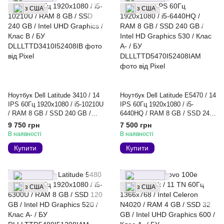
з США
з США
Ноутбук Dell Latitude 3410 / 14
Ноутбук Dell Latitude E5470 / 14
IPS 60Гц 1920x1080 / i5-10210U
IPS 60Гц 1920x1080 / i5-
/ RAM 8 GB / SSD 240 GB /
6440HQ / RAM 8 GB / SSD 240
Intel UHD Graphics / Клас B /
GB / Intel HD Graphics 530 /
9 750 грн
7 500 грн
БУ
Клас A- / БУ
В наявності
В наявності
Купити
Купити
з США
з США