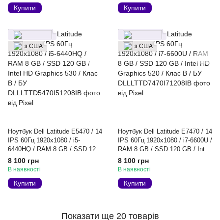
Купити
Купити
з США
з США
Ноутбук Dell Latitude E5470 / 14
Ноутбук Dell Latitude E7470 / 14
IPS 60Гц 1920x1080 / i5-
IPS 60Гц 1920x1080 / i7-6600U /
6440HQ / RAM 8 GB / SSD 120
RAM 8 GB / SSD 120 GB / Intel
GB / Intel HD Graphics 530 /
HD Graphics 520 / Клас B / БУ
8 100 грн
8 100 грн
Клас B / БУ
В наявності
В наявності
Купити
Купити
Показати ще 20 товарів