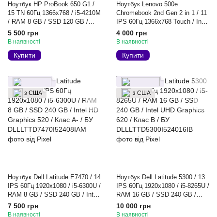
Ноутбук HP ProBook 650 G1 /
Ноутбук Lenovo 500e
15 TN 60Гц 1366x768 / i5-4210M
Chromebook 2nd Gen 2 in 1 / 11
/ RAM 8 GB / SSD 120 GB /
IPS 60Гц 1366x768 Touch / Intel
Intel HD Graphics 4600 / Клас
Celeron N4120 / RAM 4 GB /
5 500 грн
4 000 грн
A- / БУ
SSD 32 GB / Intel UHD Graphics
В наявності
В наявності
600 / Клас A- / БУ
Купити
Купити
з США
з США
Ноутбук Dell Latitude E7470 / 14
Ноутбук Dell Latitude 5300 / 13
IPS 60Гц 1920x1080 / i5-6300U /
IPS 60Гц 1920x1080 / i5-8265U /
RAM 8 GB / SSD 240 GB / Intel
RAM 16 GB / SSD 240 GB /
HD Graphics 520 / Клас A- / БУ
Intel UHD Graphics 620 / Клас B
7 500 грн
10 000 грн
/ БУ
В наявності
В наявності