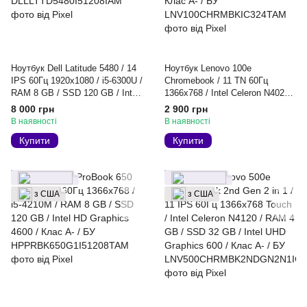
Ноутбук Dell Latitude 5480 / 14
Ноутбук Lenovo 100e
IPS 60Гц 1920x1080 / i5-6300U /
Chromebook / 11 TN 60Гц
RAM 8 GB / SSD 120 GB / Intel
1366x768 / Intel Celeron N4020 /
HD Graphics 520 / Клас A- / БУ
RAM 4 GB / SSD 32 GB / Intel
8 000 грн
2 900 грн
UHD Graphics 600 / Клас A- /
В наявності
В наявності
БУ
Купити
Купити
з США
з США