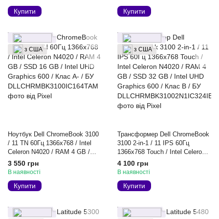
Купити
Купити
з США
з США
Ноутбук Dell ChromeBook 3100
Трансформер Dell ChromeBook
/ 11 TN 60Гц 1366x768 / Intel
3100 2-in-1 / 11 IPS 60Гц
Celeron N4020 / RAM 4 GB /
1366x768 Touch / Intel Celeron
SSD 16 GB / Intel UHD Graphics
N4020 / RAM 4 GB / SSD 32 GB
3 550 грн
4 100 грн
600 / Клас A- / БУ
/ Intel UHD Graphics 600 / Клас
В наявності
В наявності
B / БУ
Купити
Купити