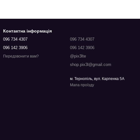
Контактна інформація
096 734 4307
096 734 4307
096 142 3906
096 142 3906
@pix3lte
Передзвонити вам?
shop.pix3l@gmail.com
м. Тернопіль, вул. Карпенка 5А
Мапа проїзду