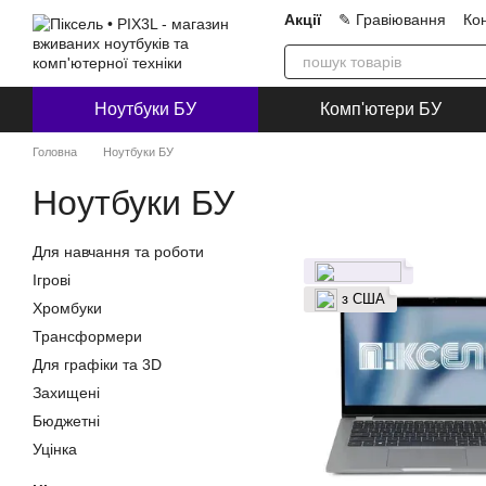
Перейти до основного контенту
Акції
✎ Гравіювання
Ко
Про нас
Блог
Співпра
Ноутбуки БУ
Комп'ютери БУ
Головна
Ноутбуки БУ
Ноутбуки БУ
Для навчання та роботи
Ігрові
з США
Хромбуки
Трансформери
Для графіки та 3D
Захищені
Бюджетні
Уцінка