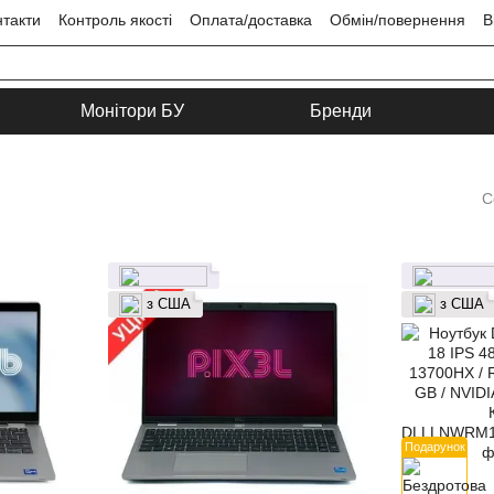
нтакти
Контроль якості
Оплата/доставка
Обмін/повернення
В
ця
Угода користувача
Монітори БУ
Бренди
С
з США
з США
Подарунок