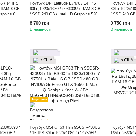
5 / 14 IPS
Ноутбук Dell Latitude E7470 / 14 IPS
Ноутбук Dell L
 / RAM 8 GB
60Гц 1920x1080 / i7-6600U / RAM 8 GB
60Гц 1920x10
raphics 620
/ SSD 240 GB / Intel HD Graphics 520 /
/ SSD 240 GB 
Клас A- / БУ
/ БУ
8 700 грн
9 750 грн
В наявності
В наявності
з США
з США
Подарунок
20J03093 /
Ноутбук MSI GF63 Thin 9SCSR-433US
Ноутбук MSI 
10300H /
/ 15 IPS 60Гц 1920x1080 / i7-9750H /
165Гц 2560x1