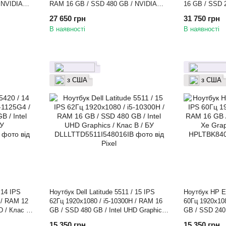
 NVIDIA
RAM 16 GB / SSD 480 GB / NVIDIA
16 GB / SSD 24
- / БУ
GeForce GTX 1650 Ti Max - Q Design /
Graphics / Кл
27 650 грн
31 750 грн
Клас A- / БУ
В наявності
В наявності
з США
з США
 14 IPS
Ноутбук Dell Latitude 5511 / 15 IPS
Ноутбук HP El
 / RAM 12
62Гц 1920x1080 / i5-10300H / RAM 16
60Гц 1920x108
D / Клас B
GB / SSD 480 GB / Intel UHD Graphics
GB / SSD 240 G
/ Клас B / БУ
Graphics / Кл
15 350 грн
15 350 грн