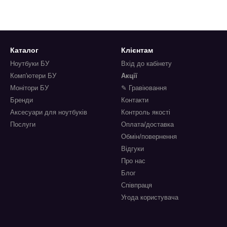
Каталог
Клієнтам
Ноутбуки БУ
Вхід до кабінету
Комп'ютери БУ
Акції
Монітори БУ
✎ Гравіювання
Бренди
Контакти
Аксесуари для ноутбуків
Контроль якості
Послуги
Оплата/доставка
Обмін/повернення
Відгуки
Про нас
Блог
Співпраця
Угода користувача