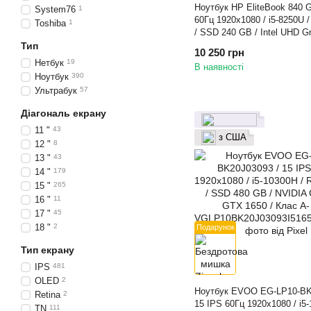
Ноутбук HP EliteBook 840 G
System76
1
60Гц 1920x1080 / i5-8250U
Toshiba
1
/ SSD 240 GB / Intel UHD G
/ Клас B / БУ
Тип
10 250 грн
Нетбук
19
В наявності
Ноутбук
390
Ультрабук
57
Діагональ екрану
11 "
43
з США
12 "
8
13 "
43
14 "
179
15 "
265
16 "
11
17 "
45
18 "
2
Подарунок
Тип екрану
IPS
481
OLED
2
Ноутбук EVOO EG-LP10-BK
Retina
2
15 IPS 60Гц 1920x1080 / i5-
TN
111