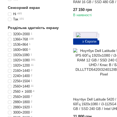
RAM 16 GB / SSD 480 GB /
GeForce GTX 1650 / Клас A
Сенсорний екран
27 150 грн
Ні
495
В наявності
Так
101
Роздільна здатність екрану
3200×2000
1
1366×768
108
з Європи
1536×864
1
1600×900
6
1920x1080
1
1920×1080
391
1920×1200
11
2160×1440
2
2240×1400
2
2256×1504
1
2560×1440
11
2560 × 1600
4
2560×1600
7
Ноутбук Dell Latitude 5420 /
2880×1800
2
60Гц 1920x1080 / i3-1125G4
2880×1920
1
GB / SSD 240 GB / Intel UH
3000×2000
2
/ БУ
11 800 грн