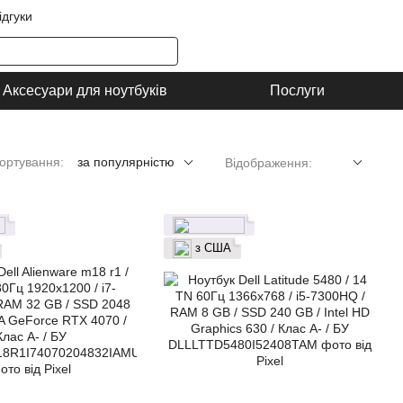
ідгуки
Аксесуари для ноутбуків
Послуги
ортування:
за популярністю
Відображення:
з США