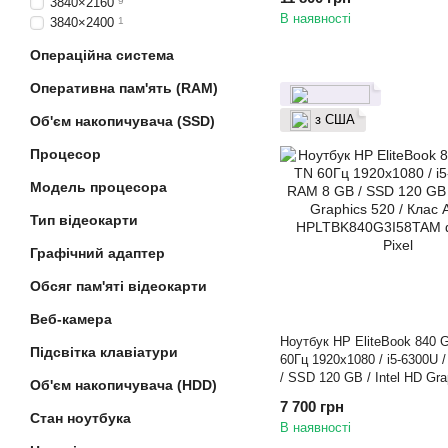
3840×2160
9
В наявності
3840×2400
1
Операційна система
Оперативна пам'ять (RAM)
з США
Об'єм накопичувача (SSD)
Процесор
Модель процесора
Тип відеокарти
Графічний адаптер
Обсяг пам'яті відеокарти
Веб-камера
Ноутбук HP EliteBook 840 G
Підсвітка клавіатури
60Гц 1920x1080 / i5-6300U
/ SSD 120 GB / Intel HD Gra
Об'єм накопичувача (HDD)
Клас A- / БУ
7 700 грн
Стан ноутбука
В наявності