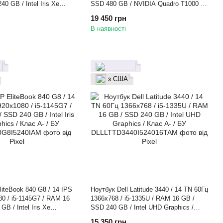
0 GB / Intel Iris Xe
SSD 480 GB / NVIDIA Quadro T1000 /
ас B / БУ
Клас A- / БУ
19 450 грн
В наявності
з США
iteBook 840 G8 / 14 IPS
Ноутбук Dell Latitude 3440 / 14 TN 60Гц
0 / i5-1145G7 / RAM 16
1366x768 / i5-1335U / RAM 16 GB /
B / Intel Iris Xe
SSD 240 GB / Intel UHD Graphics /
ас A- / БУ
Клас A- / БУ
15 350 грн