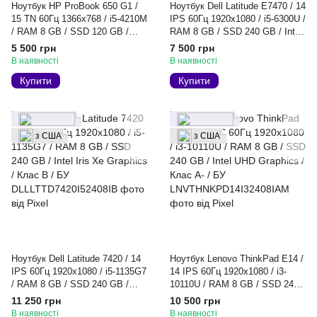
Ноутбук HP ProBook 650 G1 /
Ноутбук Dell Latitude E7470 / 14
15 TN 60Гц 1366x768 / i5-4210M
IPS 60Гц 1920x1080 / i5-6300U /
/ RAM 8 GB / SSD 120 GB /
RAM 8 GB / SSD 240 GB / Intel
Intel HD Graphics 4600 / Клас
HD Graphics 520 / Клас A- / БУ
5 500 грн
7 500 грн
A- / БУ
В наявності
В наявності
Купити
Купити
з США
з США
Ноутбук Dell Latitude 7420 / 14
Ноутбук Lenovo ThinkPad E14 /
IPS 60Гц 1920x1080 / i5-1135G7
14 IPS 60Гц 1920x1080 / i3-
/ RAM 8 GB / SSD 240 GB /
10110U / RAM 8 GB / SSD 240
Intel Iris Xe Graphics / Клас B /
GB / Intel UHD Graphics / Клас
11 250 грн
10 500 грн
БУ
A- / БУ
В наявності
В наявності