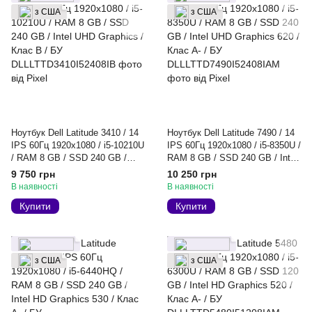
з США
з США
Ноутбук Dell Latitude 3410 / 14
Ноутбук Dell Latitude 7490 / 14
IPS 60Гц 1920x1080 / i5-10210U
IPS 60Гц 1920x1080 / i5-8350U /
/ RAM 8 GB / SSD 240 GB /
RAM 8 GB / SSD 240 GB / Intel
Intel UHD Graphics / Клас B /
UHD Graphics 620 / Клас A- /
9 750 грн
10 250 грн
БУ
БУ
В наявності
В наявності
Купити
Купити
з США
з США