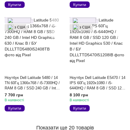
Купити
Купити
з США
з США
Ноутбук Dell Latitude 5480 / 14
Ноутбук Dell Latitude E5470 / 14
TN 60Гц 1366x768 / i5-7300HQ /
IPS 60Гц 1920x1080 / i5-
RAM 8 GB / SSD 240 GB / Intel
6440HQ / RAM 8 GB / SSD 120
HD Graphics 630 / Клас B / БУ
GB / Intel HD Graphics 530 /
7 700 грн
8 100 грн
Клас B / БУ
В наявності
В наявності
Купити
Купити
Показати ще 20 товарів