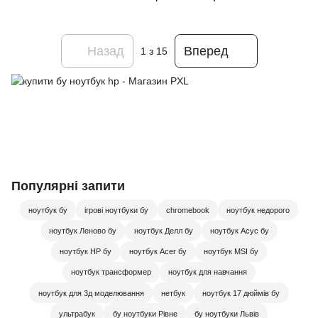
Назад
Вперед
1
з 15
Популярні запити
ноутбук бу
ігрові ноутбуки бу
chromebook
ноутбук недорого
ноутбук Леново бу
ноутбук Делл бу
ноутбук Асус бу
ноутбук HP бу
ноутбук Acer бу
ноутбук MSI бу
ноутбук трансформер
ноутбук для навчання
ноутбук для 3д моделювання
нетбук
ноутбук 17 дюймів бу
ультрабук
бу ноутбуки Рівне
бу ноутбуки Львів