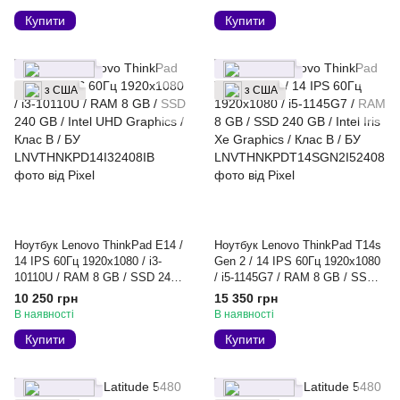
Купити
Купити
з США
з США
Ноутбук Lenovo ThinkPad E14 /
Ноутбук Lenovo ThinkPad T14s
14 IPS 60Гц 1920x1080 / i3-
Gen 2 / 14 IPS 60Гц 1920x1080
10110U / RAM 8 GB / SSD 240
/ i5-1145G7 / RAM 8 GB / SSD
GB / Intel UHD Graphics / Клас
240 GB / Intel Iris Xe Graphics /
10 250 грн
15 350 грн
B / БУ
Клас B / БУ
В наявності
В наявності
Купити
Купити