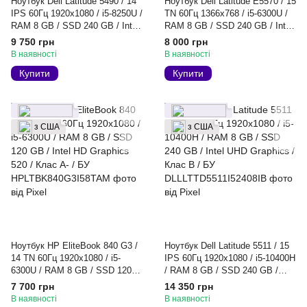
Ноутбук Dell Latitude 5490 / 14
Ноутбук Dell Latitude E5570 / 15
IPS 60Гц 1920x1080 / i5-8250U /
TN 60Гц 1366x768 / i5-6300U /
RAM 8 GB / SSD 240 GB / Intel
RAM 8 GB / SSD 240 GB / Intel
UHD 620 / Клас B / БУ
HD Graphics 520 / Клас A- / БУ
9 750 грн
8 000 грн
В наявності
В наявності
Купити
Купити
з США
з США
Ноутбук HP EliteBook 840 G3 /
Ноутбук Dell Latitude 5511 / 15
14 TN 60Гц 1920x1080 / i5-
IPS 60Гц 1920x1080 / i5-10400H
6300U / RAM 8 GB / SSD 120
/ RAM 8 GB / SSD 240 GB /
GB / Intel HD Graphics 520 /
Intel UHD Graphics / Клас B /
7 700 грн
14 350 грн
Клас A- / БУ
БУ
В наявності
В наявності