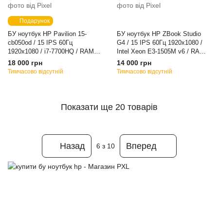
Подарунок
БУ ноутбук HP Pavilion 15-
БУ ноутбук HP ZBook Studio
cb050od / 15 IPS 60Гц
G4 / 15 IPS 60Гц 1920x1080 /
1920x1080 / i7-7700HQ / RAM
Intel Xeon E3-1505M v6 / RAM
16 GB / SSD 480 GB / NVIDIA
32 GB / SSD 480 GB / nVidia
18 000 грн
14 000 грн
GeForce GTX 1050 / Клас A-
Quadro M1200 / Клас B
Тимчасово відсутній
Тимчасово відсутній
Показати ще 20 товарів
Назад
Вперед
6
з 10