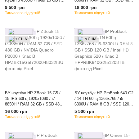
Ryzen 5 4500U / RAM 16 GB /
8300H / RAM 32 GB / SSD 480
SSD 480 GB / AMD Renoir /
GB / NVIDIA Quadro P2000 /
9 500 грн
18 000 грн
Клас A
Клас A-
Тимчасово відсутній
Тимчасово відсутній
з США
з США
БУ ноутбук HP ZBook 15 G5 /
БУ ноутбук HP ProBook 640 G2
15 IPS 60Гц 1920x1080 / i7-
/ 14 TN 60Гц 1366x768 / i5-
8850H / RAM 32 GB / SSD 480
6300U / RAM 8 GB / SSD 120
GB / NVIDIA Quadro P2000 /
GB / Intel HD Graphics 520 /
16 000 грн
5 500 грн
Клас B
Клас B
Тимчасово відсутній
Тимчасово відсутній