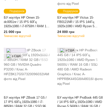
Подарунок
Подарунок
БУ ноутбук HP Omen 15-
БУ ноутбук HP Victus 15-
dc0051nr / 15 IPS 60Гц
FB0121NR / 15 IPS 144Гц
1920x1080 / i7-8750H / RAM 16
1920x1080 / AMD Ryzen 5
GB / SSD 480 GB / NVIDIA
5600H / RAM 16 GB / SSD 480
21 000 грн
24 000 грн
GeForce GTX 1060 / Клас A-
GB / NVIDIA GeForce GTX 1650
Тимчасово відсутній
Тимчасово відсутній
/ Клас B
з США
з США
БУ ноутбук HP ZBook 17 G5 /
БУ ноутбук HP ProBook 445 G8
17 IPS 60Гц 1920x1080 / i7-
/ 14 IPS 60Гц 1920x1080 / AMD
8850H / RAM 32 GB / SSD 960
Ryzen 5 5600U / RAM 16 GB /