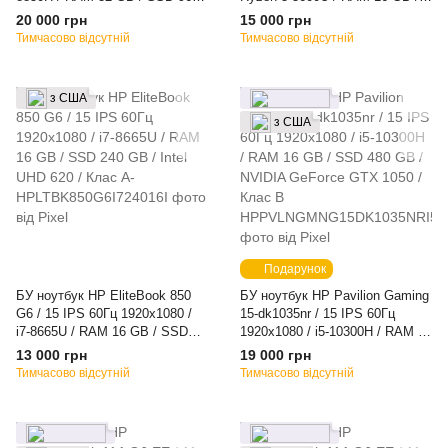
GB / NVIDIA Quadro P3200 /
SSD 480 GB / AMD Radeon
20 000 грн
15 000 грн
Клас A-
Graphics / Клас A-
Тимчасово відсутній
Тимчасово відсутній
з США
з США
Подарунок
БУ ноутбук HP EliteBook 850
БУ ноутбук HP Pavilion Gaming
G6 / 15 IPS 60Гц 1920x1080 /
15-dk1035nr / 15 IPS 60Гц
i7-8665U / RAM 16 GB / SSD
1920x1080 / i5-10300H / RAM 16
240 GB / Intel UHD 620 / Клас
GB / SSD 480 GB / NVIDIA
13 000 грн
19 000 грн
A-
GeForce GTX 1050 / Клас B
Тимчасово відсутній
Тимчасово відсутній