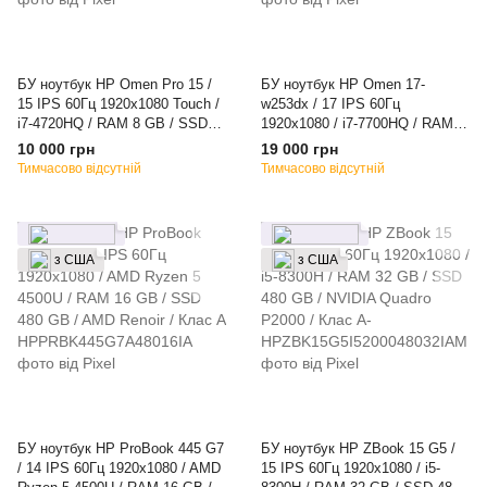
БУ ноутбук HP Omen Pro 15 /
БУ ноутбук HP Omen 17-
15 IPS 60Гц 1920x1080 Touch /
w253dx / 17 IPS 60Гц
i7-4720HQ / RAM 8 GB / SSD
1920x1080 / i7-7700HQ / RAM
480 GB / Nvidia Quadro K1100M
16 GB / SSD 960 GB / NVIDIA
10 000 грн
19 000 грн
/ Клас A-
GeForce GTX 1050 Ti
Тимчасово відсутній
Тимчасово відсутній
з США
з США
БУ ноутбук HP ProBook 445 G7
БУ ноутбук HP ZBook 15 G5 /
/ 14 IPS 60Гц 1920x1080 / AMD
15 IPS 60Гц 1920x1080 / i5-