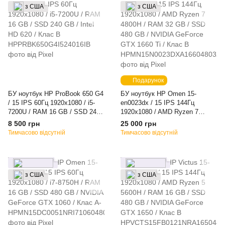
з США
з США
Подарунок
БУ ноутбук HP ProBook 650 G4
БУ ноутбук HP Omen 15-
/ 15 IPS 60Гц 1920x1080 / i5-
en0023dx / 15 IPS 144Гц
7200U / RAM 16 GB / SSD 240
1920x1080 / AMD Ryzen 7
GB / Intel HD 620 / Клас B
4800H / RAM 32 GB / SSD 480
8 500 грн
25 000 грн
GB / NVIDIA GeForce GTX 1660
Тимчасово відсутній
Тимчасово відсутній
Ti / Клас B
з США
з США